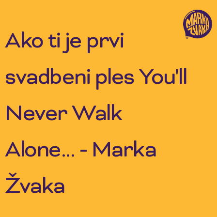
Skip
to
content
Ako ti je prvi
svadbeni ples You'll
Never Walk
Alone... - Marka
Žvaka