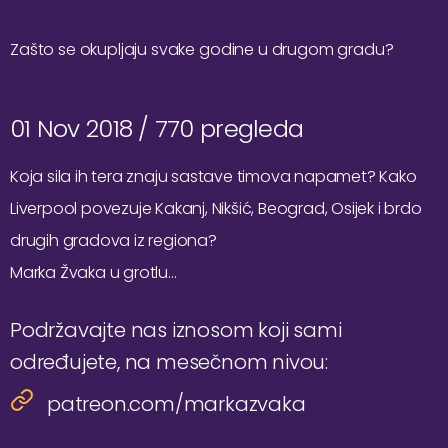
Zašto se okupljaju svake godine u drugom gradu?
01 Nov 2018 /
770 pregleda
Koja sila ih tera znaju sastave timova napamet? Kako
Liverpool povezuje Kakanj, Nikšić, Beograd, Osijek i brdo
drugih gradova iz regiona?
Marka Žvaka u grotlu…
Podržavajte nas iznosom koji sami
određujete, na mesečnom nivou:
patreon.com/markazvaka