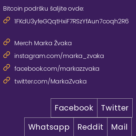
Bitcoin podršku šaljite ovde:
1FKdU3yfeGQqtHxiF7RSzYfAun7coqh2R6
Merch Marka Žvaka
instagram.com/marka_zvaka
facebook.com/markazzvaka
twitter.com/MarkaZvaka
Facebook
Twitter
Whatsapp
Reddit
Mail