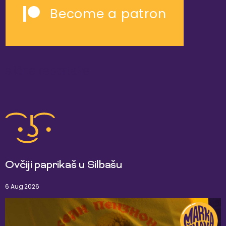
Become a patron
slične reportaže
Ovčiji paprikaš u Silbašu
6 Aug 2026