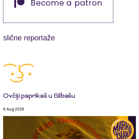
Become a patron
slične reportaže
Ovčiji paprikaš u Silbašu
6 Aug 2026