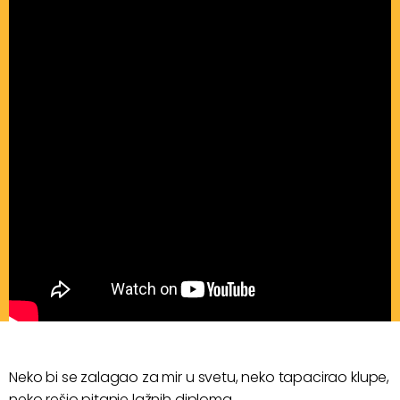
Neko bi se zalagao za mir u svetu, neko tapacirao klupe,
neko rešio pitanje lažnih diploma.