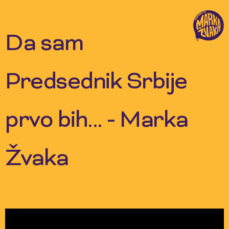
Skip
to
content
Da sam
Predsednik Srbije
prvo bih... - Marka
Žvaka