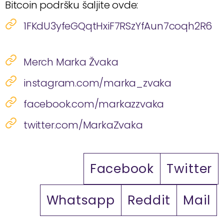
Bitcoin podršku šaljite ovde:
1FKdU3yfeGQqtHxiF7RSzYfAun7coqh2R6
Merch Marka Žvaka
instagram.com/marka_zvaka
facebook.com/markazzvaka
twitter.com/MarkaZvaka
Facebook
Twitter
Whatsapp
Reddit
Mail