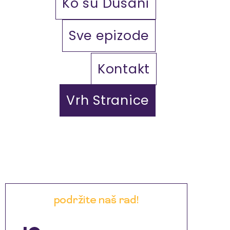
Ko su Dušani
Sve epizode
Kontakt
Vrh Stranice
podržite naš rad!