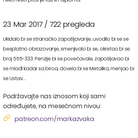
23 Mar 2017 /
722 pregleda
Ukidalo bi se stranačko zapošljavanje, uvodilo bi se se
besplatno obrazovanje, smenjivalo bi se, okretao bi se
broj 555-333. Penzije bi se povećavale, zapošljavao bi
se mlađi kadar sa biroa, dovela bi se Metalika, menjao bi
se Ustav…
Podržavajte nas iznosom koji sami
određujete, na mesečnom nivou:
patreon.com/markazvaka