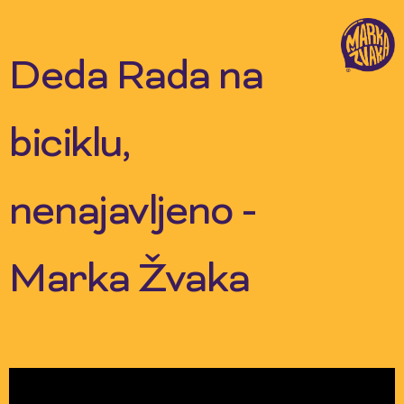
Skip
to
content
Deda Rada na
biciklu,
nenajavljeno -
Marka Žvaka