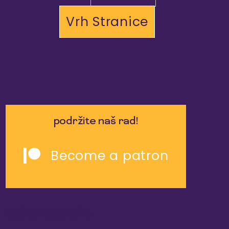
Vrh Stranice
podržite naš rad!
Become a patron
slične reportaže