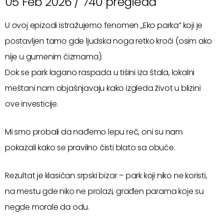
05 Feb 2026 /
740 pregleda
U ovoj epizodi istražujemo fenomen „Eko parka” koji je
postavljen tamo gde ljudska noga retko kroči (osim ako
nije u gumenim čizmama).
Dok se park lagano raspada u tišini iza štala, lokalni
meštani nam objašnjavaju kako izgleda život u blizini
ove investicije.
Mi smo probali da nađemo lepu reč, oni su nam
pokazali kako se pravilno čisti blato sa obuće.
Rezultat je klasičan srpski bizar – park koji niko ne koristi,
na mestu gde niko ne prolazi, građen parama koje su
negde morale da odu.