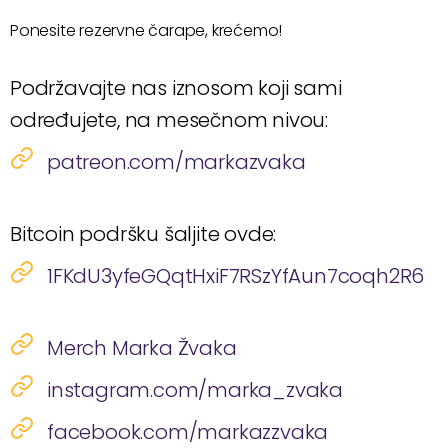
Ponesite rezervne čarape, krećemo!
Podržavajte nas iznosom koji sami
određujete, na mesečnom nivou:
patreon.com/markazvaka
Bitcoin podršku šaljite ovde:
1FKdU3yfeGQqtHxiF7RSzYfAun7coqh2R6
Merch Marka Žvaka
instagram.com/marka_zvaka
facebook.com/markazzvaka