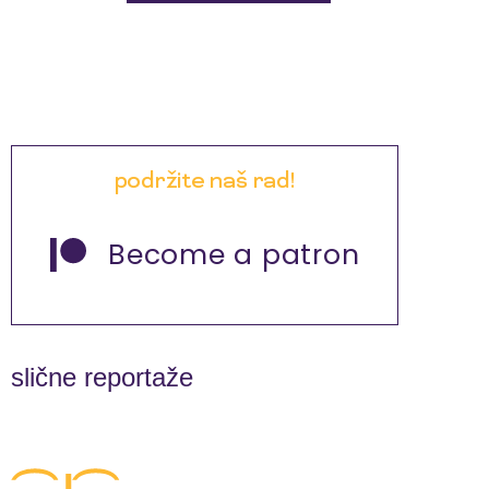
podržite naš rad!
Become a patron
slične reportaže