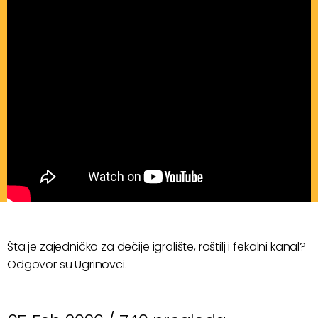
Šta je zajedničko za dečije igralište, roštilj i fekalni kanal?
Odgovor su Ugrinovci.