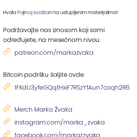
Hvala
Pajinoj svaštari
na ustupljenim materijalima!
Podržavajte nas iznosom koji sami
određujete, na mesečnom nivou:
patreon.com/markazvaka
Bitcoin podršku šaljite ovde:
1FKdU3yfeGQqtHxiF7RSzYfAun7coqh2R6
Merch Marka Žvaka
instagram.com/marka_zvaka
facebook.com/markazzvaka