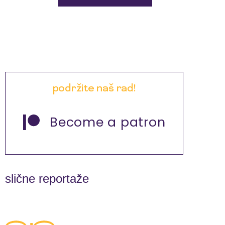
podržite naš rad!
Become a patron
slične reportaže