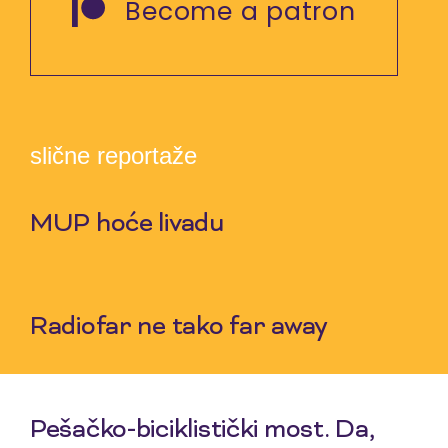
Become a patron
slične reportaže
MUP hoće livadu
9 Jul 2026
Radiofar ne tako far away
2 Jul 2026
Pešačko-biciklistički most. Da,