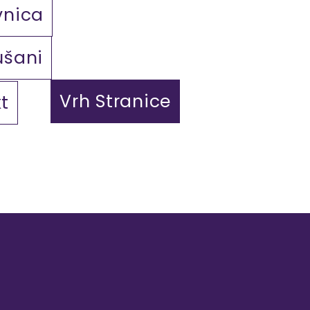
vnica
ušani
Vrh Stranice
t