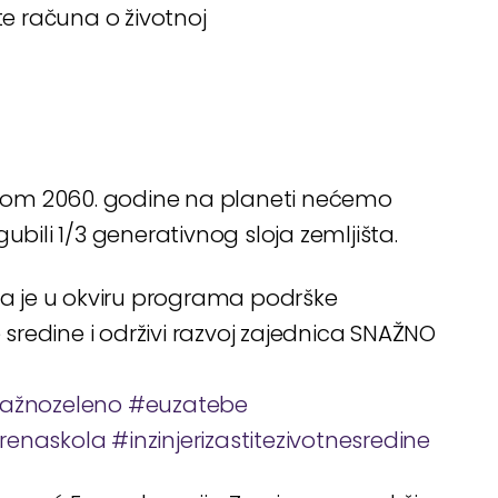
te računa o životnoj
pom 2060. godine na planeti nećemo
ubili 1/3 generativnog sloja zemljišta.
 je u okviru programa podrške
redine i održivi razvoj zajednica SNAŽNO
ažnozeleno
#euzatebe
renaskola
#inzinjerizastitezivotnesredine