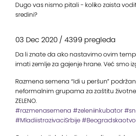
Dugo vas nismo pitali - koliko zaista vodi
sredini?
03 Dec 2020 /
4399 pregleda
Da li znate da ako nastavimo ovim tem
imati zemlje za gajenje hrane. Već smo izg
Razmena semena “Idi u peršun” podržana
neformalnim grupama za zaštitu životne s
ZELENO.
#razmenasemena
#zeleniinkubator
#sn
#MladiistrazivaciSrbije
#Beogradskaotvo