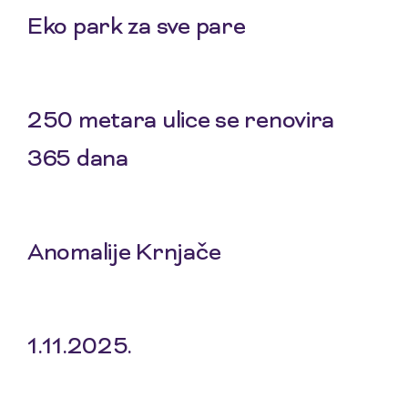
Eko park za sve pare
5 Feb 2026
250 metara ulice se renovira
365 dana
8 Jan 2026
Anomalije Krnjače
20 Nov 2025
1.11.2025.
6 Nov 2025