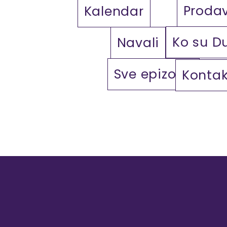
Proda
Kalendar
Ko su D
Navali
Sve epizode
Kontak