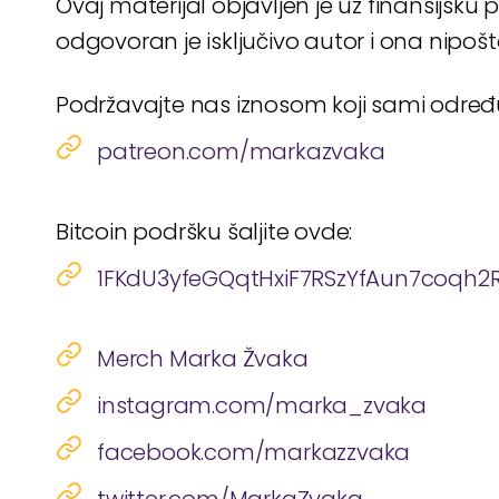
Ovaj materijal objavljen je uz finansijsk
odgovoran je isključivo autor i ona nipoš
Podržavajte nas iznosom koji sami odre
patreon.com/markazvaka
Bitcoin podršku šaljite ovde:
1FKdU3yfeGQqtHxiF7RSzYfAun7coqh2
Merch Marka Žvaka
instagram.com/marka_zvaka
facebook.com/markazzvaka