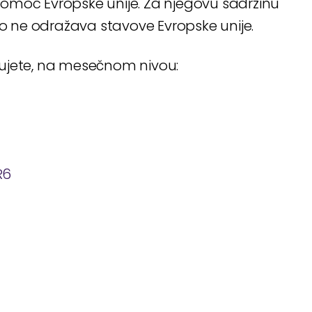
u pomoć Evropske unije. Za njegovu sadržinu
to ne odražava stavove Evropske unije.
đujete, na mesečnom nivou:
R6