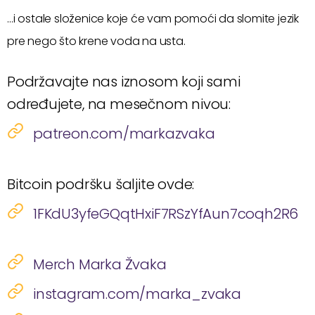
…i ostale složenice koje će vam pomoći da slomite jezik
pre nego što krene voda na usta.
Podržavajte nas iznosom koji sami
određujete, na mesečnom nivou:
patreon.com/markazvaka
Bitcoin podršku šaljite ovde:
1FKdU3yfeGQqtHxiF7RSzYfAun7coqh2R6
Merch Marka Žvaka
instagram.com/marka_zvaka