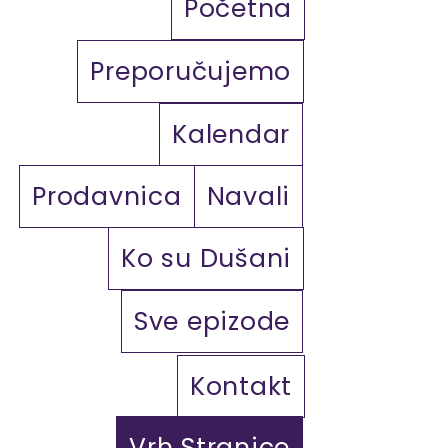
Početna
Preporučujemo
Kalendar
Prodavnica
Navali
Ko su Dušani
Sve epizode
Kontakt
Vrh Stranice