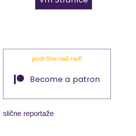
podržite naš rad!
Become a patron
slične reportaže