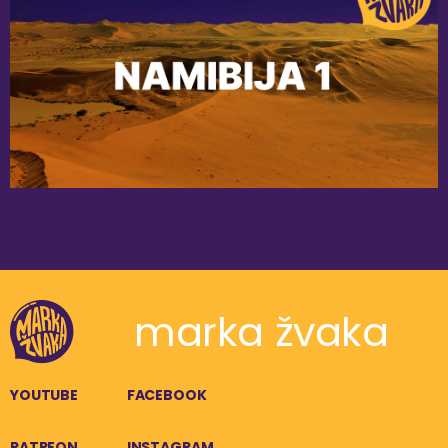
marka žvaka
YOUTUBE
FACEBOOK
PATREON
INSTAGRAM