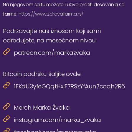
Na njegovom sajtu možete i uživo pratiti dešavanja sa
farme:
https://www.zdravafarma.rs/
Podržavajte nas iznosom koji sami
određujete, na mesečnom nivou:
patreon.com/markazvaka
Bitcoin podršku šaljite ovde:
1FKdU3yfeGQqtHxiF7RSzYfAun7coqh2R6
Merch Marka Žvaka
instagram.com/marka_zvaka