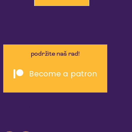
podržite naš rad!
Become a patron
slične reportaže