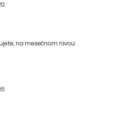
0.
đujete, na mesečnom nivou:
R6