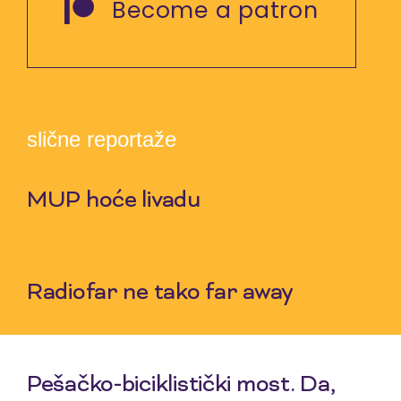
Become a patron
slične reportaže
MUP hoće livadu
9 Jul 2026
Radiofar ne tako far away
2 Jul 2026
Pešačko-biciklistički most. Da,