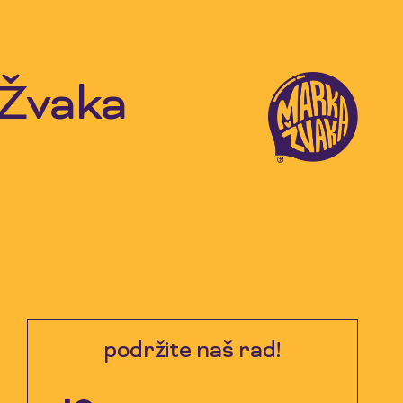
 Žvaka
podržite naš rad!