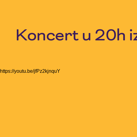
Skip
to
content
Koncert u 20h i
https://youtu.be/jfPz2kjnquY