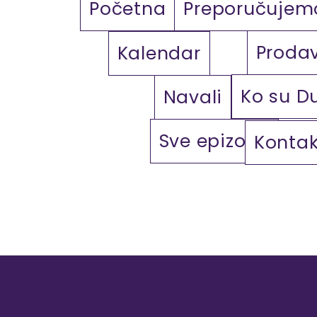
Početna
Preporučujem
Proda
Kalendar
Ko su D
Navali
Sve epizode
Kontak