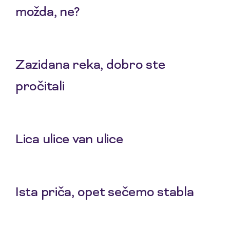
možda, ne?
30 Apr 2026
Zazidana reka, dobro ste
pročitali
16 Apr 2026
Lica ulice van ulice
12 Mar 2026
Ista priča, opet sečemo stabla
19 Feb 2026