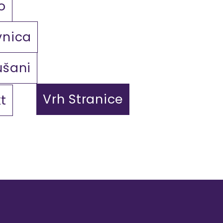
o
vnica
ušani
Vrh Stranice
t