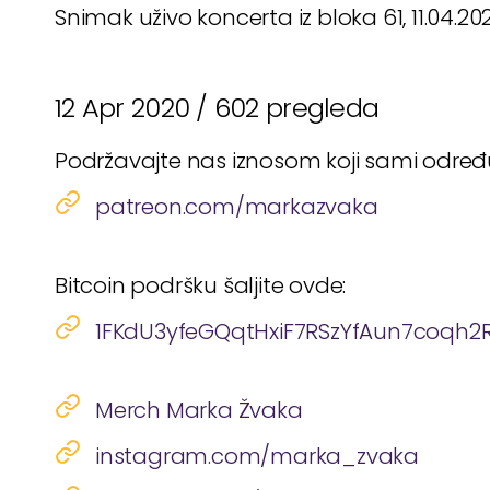
Snimak uživo koncerta iz bloka 61, 11.04.202
12 Apr 2020 /
602 pregleda
Podržavajte nas iznosom koji sami odre
patreon.com/markazvaka
Bitcoin podršku šaljite ovde:
1FKdU3yfeGQqtHxiF7RSzYfAun7coqh2
Merch Marka Žvaka
instagram.com/marka_zvaka