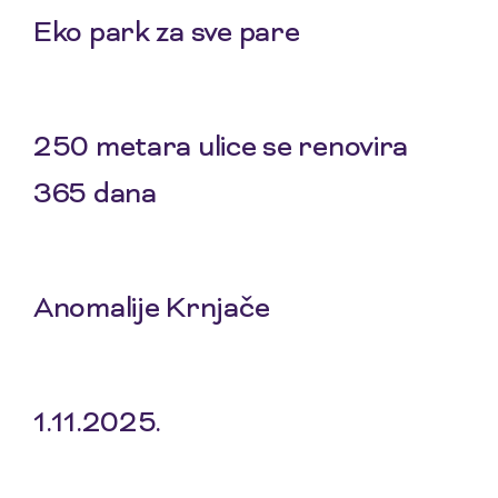
Eko park za sve pare
5 Feb 2026
250 metara ulice se renovira
365 dana
8 Jan 2026
Anomalije Krnjače
20 Nov 2025
1.11.2025.
6 Nov 2025