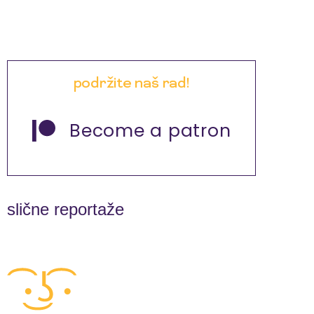
podržite naš rad!
Become a patron
slične reportaže