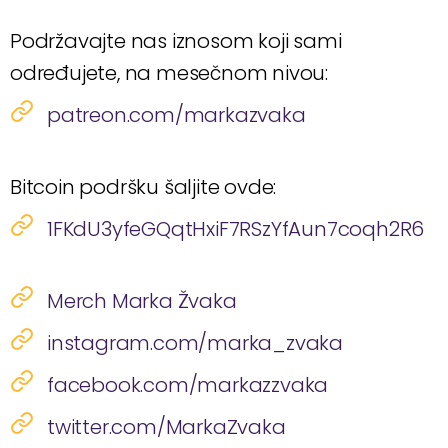
Podržavajte nas iznosom koji sami
određujete, na mesečnom nivou:
patreon.com/markazvaka
Bitcoin podršku šaljite ovde:
1FKdU3yfeGQqtHxiF7RSzYfAun7coqh2R6
Merch Marka Žvaka
instagram.com/marka_zvaka
facebook.com/markazzvaka
twitter.com/MarkaZvaka