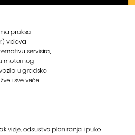
nama praksa
r.) vidova
ernativu servisira,
nju motornog
vozila u gradsko
žve i sve veće
k vizije, odsustvo planiranja i puko