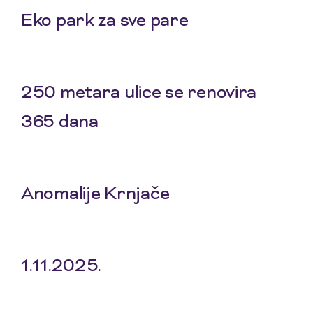
Eko park za sve pare
5 Feb 2026
250 metara ulice se renovira
365 dana
8 Jan 2026
Anomalije Krnjače
20 Nov 2025
1.11.2025.
6 Nov 2025