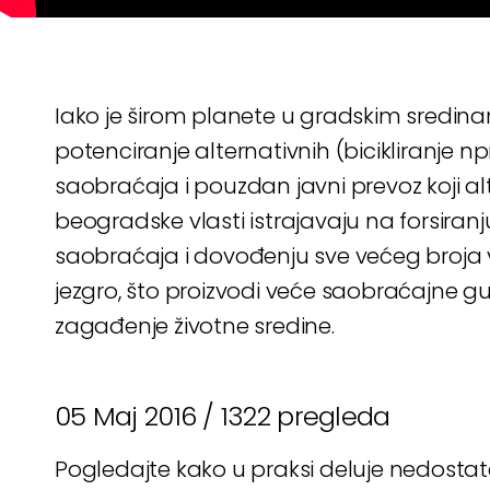
Iako je širom planete u gradskim sredi
potenciranje alternativnih (bicikliranje np
saobraćaja i pouzdan javni prevoz koji alt
beogradske vlasti istrajavaju na forsira
saobraćaja i dovođenju sve većeg broja 
jezgro, što proizvodi veće saobraćajne gu
zagađenje životne sredine.
05 Maj 2016 /
1322 pregleda
Pogledajte kako u praksi deluje nedostata