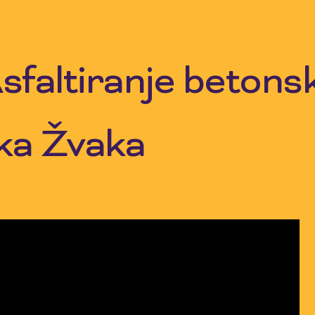
sfaltiranje beton
ka Žvaka