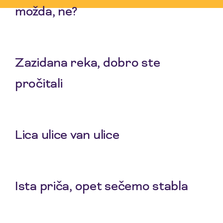
možda, ne?
30 Apr 2026
Zazidana reka, dobro ste
pročitali
16 Apr 2026
Lica ulice van ulice
12 Mar 2026
Ista priča, opet sečemo stabla
19 Feb 2026