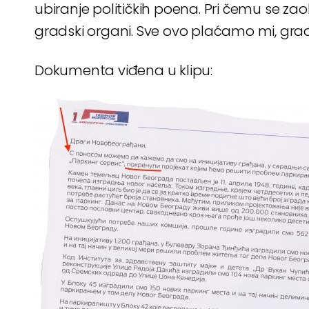
ubiranje političkih poena. Pri čemu se zao
gradski organi. Sve ovo plaćamo mi, gra
Dokumenta viđena u klipu: