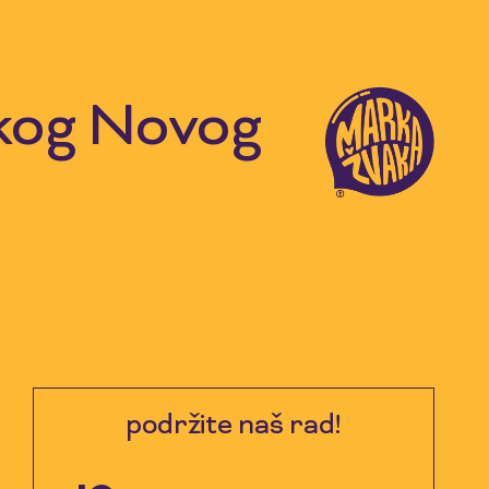
skog Novog
podržite naš rad!