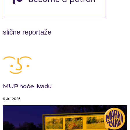
slične reportaže
MUP hoće livadu
9 Jul 2026