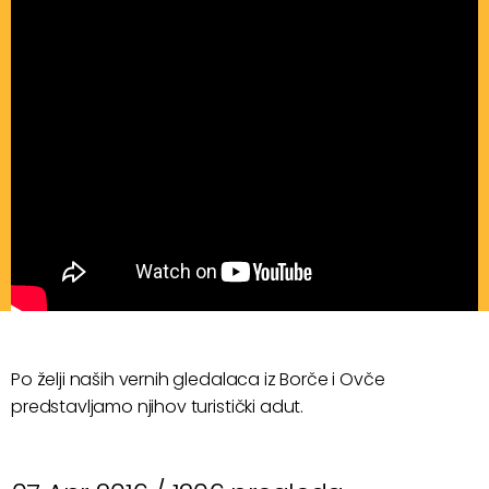
Po želji naših vernih gledalaca iz Borče i Ovče
predstavljamo njihov turistički adut.