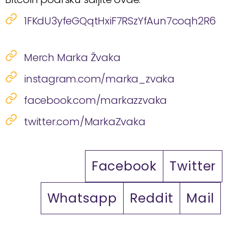
1FKdU3yfeGQqtHxiF7RSzYfAun7coqh2R6
Merch Marka Žvaka
instagram.com/marka_zvaka
facebook.com/markazzvaka
twitter.com/MarkaZvaka
Facebook
Twitter
Whatsapp
Reddit
Mail