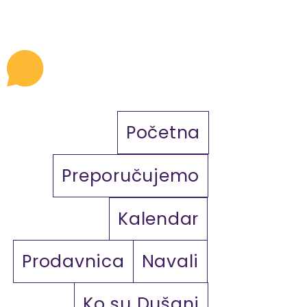
Početna
Preporučujemo
Kalendar
Prodavnica
Navali
Ko su Dušani