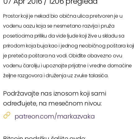
07 Apr 2016 /
1206 pregleda
Prostor koji je nekad bio obična ulica pretvoren je u
vodenu oazu koja se nesmetano razvija i pruža
posetiocima priliku da vide ljude koji žive u skladu sa
prirodom koja buja kao i jednog neobičnog poštara koji
je preteča poštara na vodi. Obiđite obavezno ovu
vodenu čaroliju i upoznajte prijatne i vredne domaćine
željne razgovora i druženja uz zvuke talasića.
Podržavajte nas iznosom koji sami
određujete, na mesečnom nivou:
patreon.com/markazvaka
Bitcoin podršku šaljite ovde: