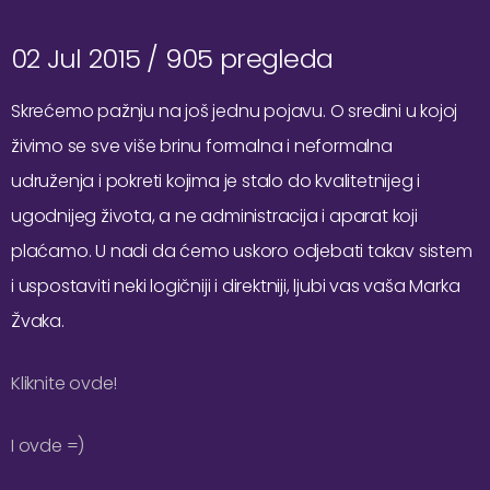
02 Jul 2015 /
905 pregleda
Skrećemo pažnju na još jednu pojavu. O sredini u kojoj
živimo se sve više brinu formalna i neformalna
udruženja i pokreti kojima je stalo do kvalitetnijeg i
ugodnijeg života, a ne administracija i aparat koji
plaćamo. U nadi da ćemo uskoro odjebati takav sistem
i uspostaviti neki logičniji i direktniji, ljubi vas vaša Marka
Žvaka.
Kliknite ovde!
I ovde =)