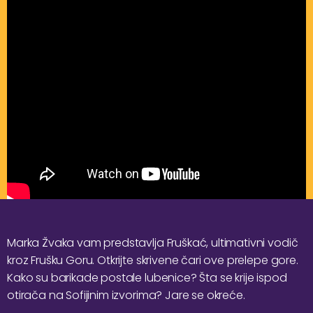
Marka Žvaka vam predstavlja Fruškać, ultimativni vodič
kroz Frušku Goru. Otkrijte skrivene čari ove prelepe gore.
Kako su barikade postale lubenice? Šta se krije ispod
otirača na Sofijinim izvorima? Jare se okreće.