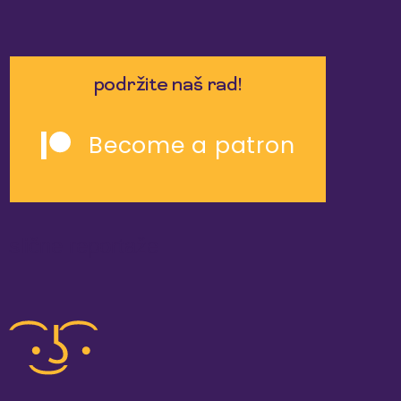
podržite naš rad!
Become a patron
slične reportaže