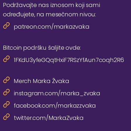
Podržavajte nas iznosom koji sami
određujete, na mesečnom nivou:
patreon.com/markazvaka
Bitcoin podršku šaljite ovde:
1FKdU3yfeGQqtHxiF7RSzYfAun7coqh2R6
Merch Marka Žvaka
instagram.com/marka_zvaka
facebook.com/markazzvaka
twitter.com/MarkaZvaka