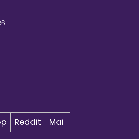
R6
pp
Reddit
Mail