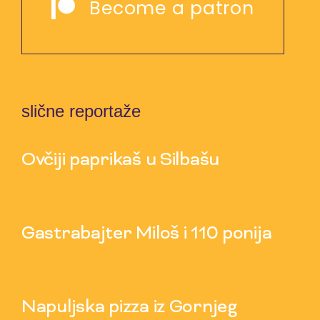
Become a patron
slične reportaže
Ovčiji paprikaš u Silbašu
6 Aug 2026
Gastrabajter Miloš i 110 ponija
30 Jul 2026
Napuljska pizza iz Gornjeg