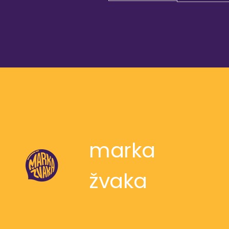
marka
žvaka