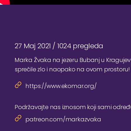
27 Maj 2021 /
1024 pregleda
Marka Žvaka na jezeru Bubanj u Kraguje
sprečile zlo i naopako na ovom prostoru!
https://www.ekomar.org/
Podržavajte nas iznosom koji sami odre
patreon.com/markazvaka