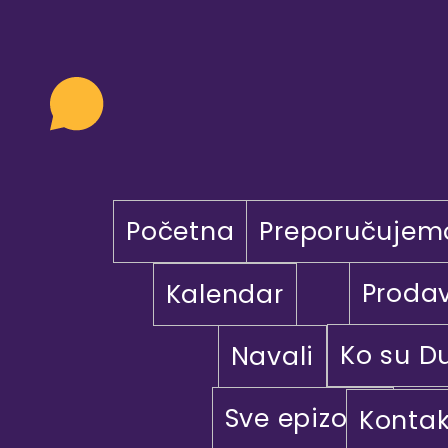
Početna
Preporučujem
Proda
Kalendar
Ko su D
Navali
Sve epizode
Kontak