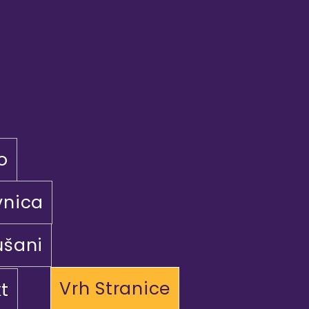
o
vnica
ušani
Vrh Stranice
t