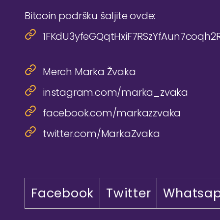
Bitcoin podršku šaljite ovde:
1FKdU3yfeGQqtHxiF7RSzYfAun7coqh2
Merch Marka Žvaka
instagram.com/marka_zvaka
facebook.com/markazzvaka
twitter.com/MarkaZvaka
Facebook
Twitter
Whatsa