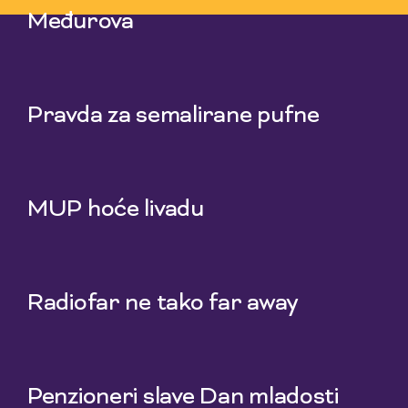
Međurova
23 Jul 2026
Pravda za semalirane pufne
16 Jul 2026
MUP hoće livadu
9 Jul 2026
Radiofar ne tako far away
2 Jul 2026
Penzioneri slave Dan mladosti