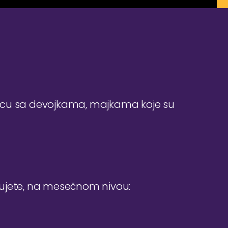
vcu sa devojkama, majkama koje su
đujete, na mesečnom nivou: