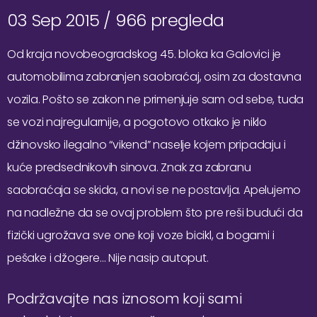
03 Sep 2015 /
966 pregleda
Od kraja novobeogradskog 45. bloka ka Galovici je
automobilima zabranjen saobraćaj, osim za dostavna
vozila. Pošto se zakon ne primenjuje sam od sebe, tuda
se vozi najregularnije, a pogotovo otkako je niklo
džinovsko ilegalno “vikend” naselje kojem pripadaju i
kuće predsednikovih sinova. Znak za zabranu
saobraćaja se skida, a novi se ne postavlja. Apelujemo
na nadležne da se ovaj problem što pre reši budući da
fizički ugrožava sve one koji voze bicikl, a bogami i
pešake i džogere… Nije nasip autoput.
Podržavajte nas iznosom koji sami