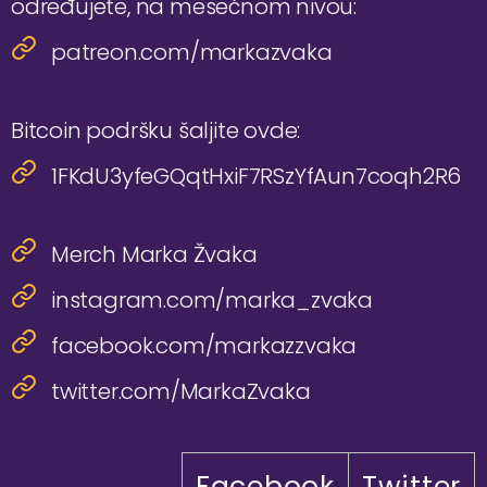
određujete, na mesečnom nivou:
patreon.com/markazvaka
Bitcoin podršku šaljite ovde:
1FKdU3yfeGQqtHxiF7RSzYfAun7coqh2R6
Merch Marka Žvaka
instagram.com/marka_zvaka
facebook.com/markazzvaka
twitter.com/MarkaZvaka
Facebook
Twitter