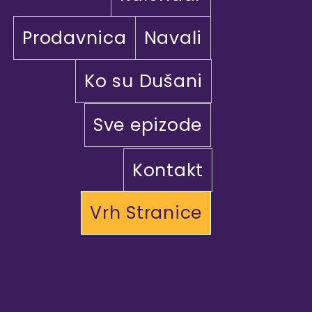
Prodavnica
Navali
Ko su Dušani
Sve epizode
Kontakt
Vrh Stranice