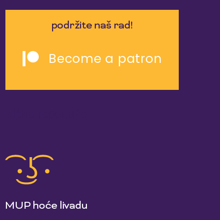
podržite naš rad!
Become a patron
slične reportaže
MUP hoće livadu