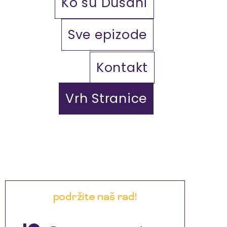
Ko su Dušani
Sve epizode
Kontakt
Vrh Stranice
podržite naš rad!