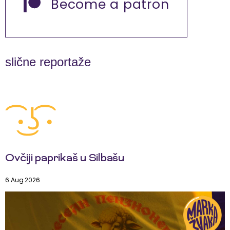
Become a patron
slične reportaže
Ovčiji paprikaš u Silbašu
6 Aug 2026