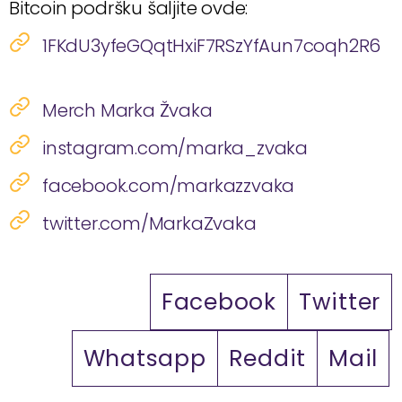
Bitcoin podršku šaljite ovde:
1FKdU3yfeGQqtHxiF7RSzYfAun7coqh2R6
Merch Marka Žvaka
instagram.com/marka_zvaka
facebook.com/markazzvaka
twitter.com/MarkaZvaka
Facebook
Twitter
Whatsapp
Reddit
Mail