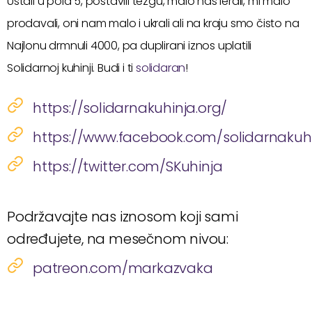
Ustali u pola 5, postavili tezgu, malo nas lerali, mi malo
prodavali, oni nam malo i ukrali ali na kraju smo čisto na
Najlonu drmnuli 4000, pa duplirani iznos uplatili
Solidarnoj kuhinji. Budi i ti
solidaran
!
https://solidarnakuhinja.org/
https://www.facebook.com/solidarnakuh
https://twitter.com/SKuhinja
Podržavajte nas iznosom koji sami
određujete, na mesečnom nivou:
patreon.com/markazvaka