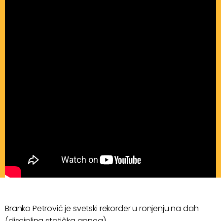
Branko Petrović je svetski rekorder u ronjenju na dah
(disciplina statička apnea).