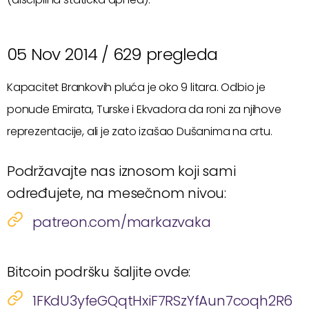
05 Nov 2014 /
629 pregleda
Kapacitet Brankovih pluća je oko 9 litara. Odbio je
ponude Emirata, Turske i Ekvadora da roni za njihove
reprezentacije, ali je zato izašao Dušanima na crtu.
Podržavajte nas iznosom koji sami
određujete, na mesečnom nivou:
patreon.com/markazvaka
Bitcoin podršku šaljite ovde:
1FKdU3yfeGQqtHxiF7RSzYfAun7coqh2R6