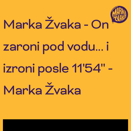
Skip
to
content
Marka Žvaka - On
zaroni pod vodu... i
izroni posle 11'54'' -
Marka Žvaka