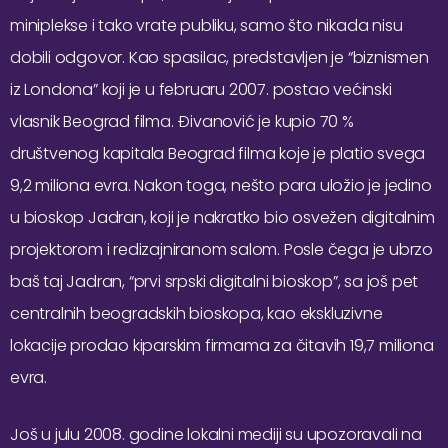
miniplekse i tako vrate publiku, samo što nikada nisu
dobili odgovor. Kao spasilac, predstavljen je “biznismen
iz Londona” koji je u februaru 2007. postao većinski
vlasnik Beograd filma. Đivanović je kupio 70 %
društvenog kapitala Beograd filma koje je platio svega
9,2 miliona evra. Nakon toga, nešto para uložio je jedino
u bioskop Jadran, koji je nakratko bio osvežen digitalnim
projektorom i redizajniranom salom. Posle čega je ubrzo
baš taj Jadran, “prvi srpski digitalni bioskop”, sa još pet
centralnih beogradskih bioskopa, kao ekskluzivne
lokacije prodao kiparskim firmama za čitavih 19,7 miliona
evra.
Još u julu 2008. godine lokalni mediji su upozoravali na