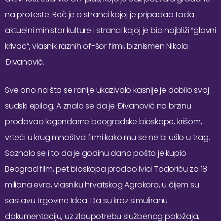
na proteste. Reč je o stranci kojoj je pripadao tada
aktuelni ministar kulture i stranci kojoj je bio najbliži “glavni
krivac”, vlasnik raznih of-šor firmi, biznismen Nikola
Đivanović.
Sve ono na šta se ranije ukazivalo kasnije je dobilo svoj
sudski epilog. A znalo se da je Đivanović na brzinu
prodavao legendarne beogradske bioskope, krišom,
vrteći u krug mnoštvo firmi kako mu se ne bi ušlo u trag.
Saznalo se i to da je godinu dana pošto je kupio
Beograd film, pet bioskopa prodao Ivici Todoriću za 18
miliona evra, vlasniku hrvatskog Agrokora, u čijem su
sastavu trgovine Idea. Da su kroz simuliranu
dokumentaciju, uz zloupotrebu službenog položaja,