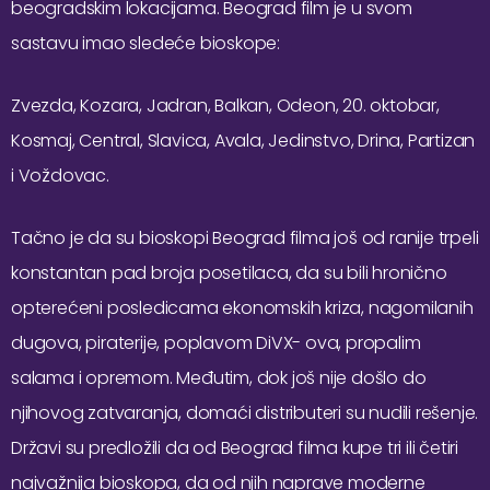
beogradskim lokacijama. Beograd film je u svom
sastavu imao sledeće bioskope:
Zvezda, Kozara, Jadran, Balkan, Odeon, 20. oktobar,
Kosmaj, Central, Slavica, Avala, Jedinstvo, Drina, Partizan
i Voždovac.
Tačno je da su bioskopi Beograd filma još od ranije trpeli
konstantan pad broja posetilaca, da su bili hronično
opterećeni posledicama ekonomskih kriza, nagomilanih
dugova, piraterije, poplavom DiVX- ova, propalim
salama i opremom. Međutim, dok još nije došlo do
njihovog zatvaranja, domaći distributeri su nudili rešenje.
Državi su predložili da od Beograd filma kupe tri ili četiri
najvažnija bioskopa, da od njih naprave moderne