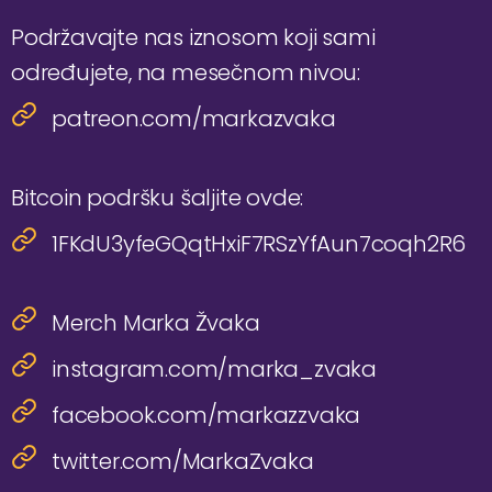
Podržavajte nas iznosom koji sami
određujete, na mesečnom nivou:
patreon.com/markazvaka
Bitcoin podršku šaljite ovde:
1FKdU3yfeGQqtHxiF7RSzYfAun7coqh2R6
Merch Marka Žvaka
instagram.com/marka_zvaka
facebook.com/markazzvaka
twitter.com/MarkaZvaka