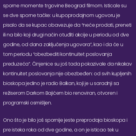
sporne momente trgovine Beograd filmom. Isticale su
se dve sporne tačke: u kupoprodajnom ugovoru je
pisalo da se kupac obavezuje da “neće prodati, preneti
ili na bilo koji drugi način otuđiti akcije u periodu od dve
godine, od dana zaključenja ugovora”, kao i da će u
tom periodu “obezbediti kontinuitet poslovanja
preduzeća”. Činjenice su još tada pokazivale da nikakav
kontinuitet poslovanja nije obezbeđen: od svih kupljenih
bioskopa jedino je radio Balkan, koji je u saradnji sa
režiserom Darkom Bajićem bio renoviran, otvoren i
programski osmišljen.
Ono što je bilo još spornije jeste preprodaja bioskopa i
pre isteka roka od dve godine, a on je isticao tek u