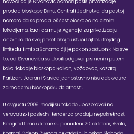
navodi da je Đivanović odmah posle privatizacije
prodao bioskope Drinu, Central i Jedinstvo, da postoji
namera da se proda još šest bioskopa na elitnim
lokacijama, kao i da mu je Agencija za privatizaciju
dozvolila da svoj paket akcija ustupi Lajt blu trejding
limitedu, firmi sa Bahama čiji je pak on zastupnik. Na sve
to, od Đivanovića su dobili odgovor pismenim putem
kako “lokacije bioskopa Balkan, Voždovac, Kozara,
Partizan, Jadran i Slavica jednostavno nisu adekvatne
za modernu bioskopsku delatnost”.
U avgustu 2009. mediji su takođe upozoravali na
verovatno i poslednji tender za prodaju nepokretnosti
Beograd filma u kome su ponuđeni: 20. oktobar, Avala,
Kosmaj, Odeon, Zvezda, nekadašnji bioskop Sloboda,