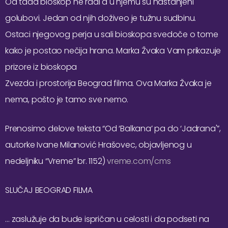
Od tada bioskop ne radi a u njemu su nastanjeni
golubovi. Jedan od njih doživeo je tužnu sudbinu.
Ostaci njegovog perja u sali bioskopa svedoče o tome
kako je postao nečija hrana. Marka Žvaka Vam prikazuje
prizore iz bioskopa
Zvezda i prostorija Beograd filma. Ova Marka Žvaka je
nema, pošto je tamo sve nemo.
Prenosimo delove teksta “Od ‘Balkana’ pa do ‘Jadrana'”,
autorke Ivane Milanović Hrašovec, objavljenog u
nedeljniku “Vreme” br. 1152)
vreme.com/cms
SLUČAJ BEOGRAD FILMA
… zaslužuje da bude ispričan u celosti i da podseti na