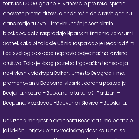
februaru 2009. godine. Đivanović je pre roka isplatio
obaveze prema državi, a onda rešio da čitavih godinu
dana ranije tu svoju imovinu, tačnije šest elitnih
bioskopa, dalje rasprodaje kiparskim firmama Zerosum i
Šatnel. Kako bi to lakše učinio rasparčao je Beograd film
i od svakog bioskopa napravio pojedinačno zavisno
društvo. Tako je zbog potreba trgovačkih transakcija
novi vlasnik bioskopa Balkan, umesto Beograd filma,
preimenovan u Beobana, vlasnik Jadrana postao je
Beojana, Kozare – Beokona, a tu su još i Partizan –
Beopana, Voždovac –Beovona i Slavica – Beoslana.
Udruženje manjinskih akcionara Beograd filma podnelo
je i krivičnu prijavu protiv većinskog vlasnika. U njoj se