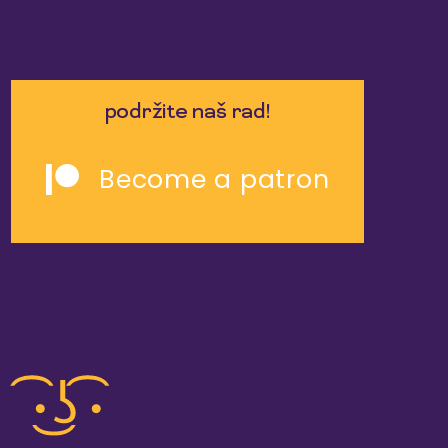
podržite naš rad!
Become a patron
slične reportaže