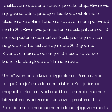
falsifikovanje službene isprave i poresku utaju, Đivanović
i njegovi saradnici prodajom bioskopa oštetili male
akcionare za četiri miliona, a državu za milion i po evra. U
martu 2011, Đivanović je uhapšen, a posle pritvora od 20
meseci pušten u kućni pritvor. Posle priznanja krivice i
nagodbe sa Tužilaštvom u januaru 2013. godine,
Đivanović mora da odsluži još 16 meseci zatvorske
kazne i da plati globu od 3,1 miliona evra.
U međuvremenu je Kozara izgorela u požaru, a uzroci
tog požara još su u domenu misterija. Kao jedan od
mogućih razloga navodilo se i to da su neki biznismeni
bili zainteresovani za kupovinu ovog prostora, ali su
želeli da mu promene namenu i da na njegovom mestu