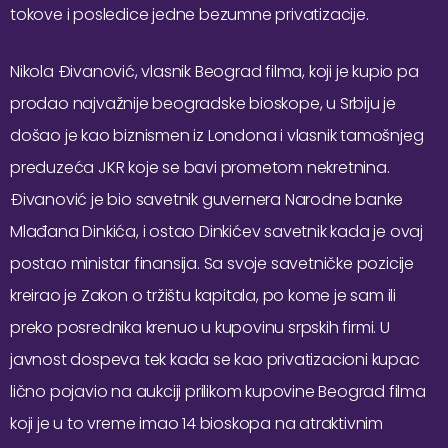
tokove i posledice jedne bezumne privatizacije.
Nikola Đivanović, vlasnik Beograd filma, koji je kupio pa
prodao najvažnije beogradske bioskope, u Srbiju je
došao je kao biznismen iz Londona i vlasnik tamošnjeg
preduzeća JKR koje se bavi prometom nekretnina.
Đivanović je bio savetnik guvernera Narodne banke
Mlađana Dinkića, i ostao Dinkićev savetnik kada je ovaj
postao ministar finansija. Sa svoje savetničke pozicije
kreirao je Zakon o tržištu kapitala, po kome je sam ili
preko posrednika krenuo u kupovinu srpskih firmi. U
javnost dospeva tek kada se kao privatizacioni kupac
lično pojavio na aukciji prilikom kupovine Beograd filma
koji je u to vreme imao 14 bioskopa na atraktivnim