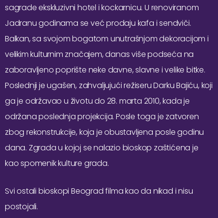
sagrade ekskluzivni hotel i kockarnicu. U renoviranom
Jadranu godinama se već prodaju kafa i sendviči.
Balkan, sa svojom bogatom unutrašnjom dekoracijom i
velikim kulturnim značajem, danas više podseća na
zaboravljeno poprište neke davne, slavne i velike bitke.
Poslednji je ugašen, zahvaljujući režiseru Darku Bajiću, koji
ga je održavao u životu do 28. marta 2010, kada je
održana poslednja projekcija. Posle toga je zatvoren
zbog rekonstrukcije, koja je obustavljena posle godinu
dana. Zgrada u kojoj se nalazio bioskop zaštićena je
kao spomenik kulture grada.
Svi ostali bioskopi Beograd filma kao da nikad i nisu
postojali.