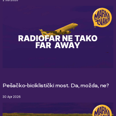
Pešačko-biciklistički most. Da, možda, ne?
30 Apr 2026