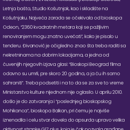
Letnja bašta, Studio Košutnjak, kao i skladište na
Košutnjaku. Najveća zarada se očekivala od bioskopa
Odeon, “2360 kvadratnih metara koji se pažljivim
renoviranjem mogu znatno uvećati”, kako je pisalo u
tenderu. Đivanović je očigledno znao šta treba raditi sa
nekretninama na dobrim lokacijama, a jedna od
čuvenijih njegovih izjava glasi: “Bioskopi Beograd filma
odavno su umrli, pre skoro 20 godina, a ja ću ih samo
sahraniti”. Treba podsetiti i na to da se za sve to vreme
Ministarstvo kulture nijednom nije oglasilo. U aprilu 2010.
došlo je do zatvaranja i “poslednjeg bioskopskog
Mohikanca”, bioskopa Balkan, pri čemu je najviše
iznenadila i celu stvar dovela do apsurda upravo velika
aktivnost stranke G17 plus, koja je čak pozvala građane