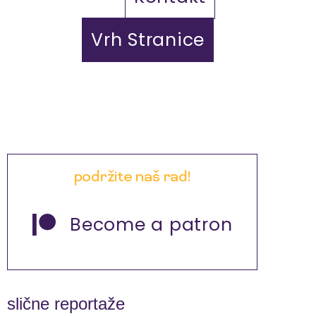
Vrh Stranice
podržite naš rad!
Become a patron
slične reportaže