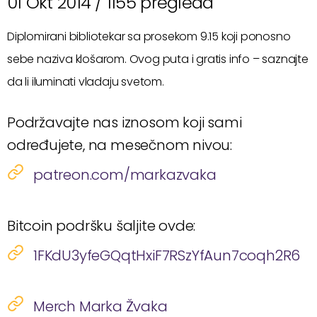
01 Okt 2014 /
1155 pregleda
Diplomirani bibliotekar sa prosekom 9.15 koji ponosno
sebe naziva klošarom. Ovog puta i gratis info – saznajte
da li iluminati vladaju svetom.
Podržavajte nas iznosom koji sami
određujete, na mesečnom nivou:
patreon.com/markazvaka
Bitcoin podršku šaljite ovde:
1FKdU3yfeGQqtHxiF7RSzYfAun7coqh2R6
Merch Marka Žvaka