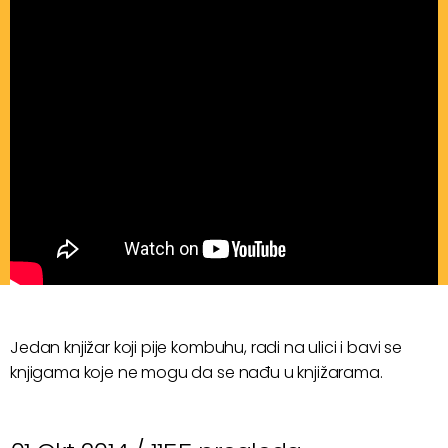
Jedan knjižar koji pije kombuhu, radi na ulici i bavi se
knjigama koje ne mogu da se nađu u knjižarama.