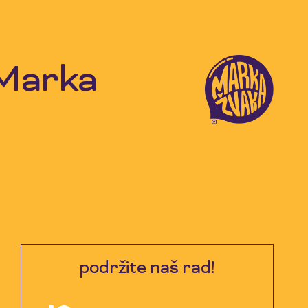
 Marka
podržite naš rad!