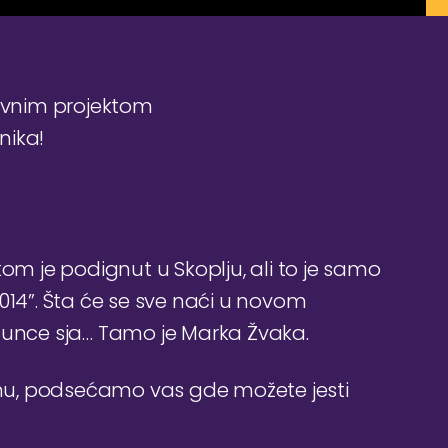
avnim projektom
nika!
 je podignut u Skoplju, ali to je samo
014”. Šta će se sve naći u novom
nce sja… Tamo je Marka Žvaka.
tinu, podsećamo vas gde možete jesti