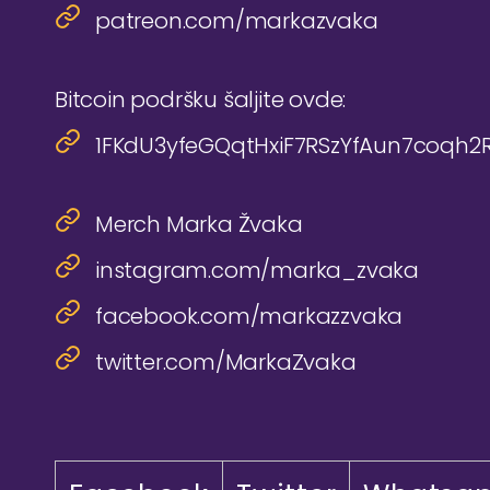
patreon.com/markazvaka
Bitcoin podršku šaljite ovde:
1FKdU3yfeGQqtHxiF7RSzYfAun7coqh2
Merch Marka Žvaka
instagram.com/marka_zvaka
facebook.com/markazzvaka
twitter.com/MarkaZvaka