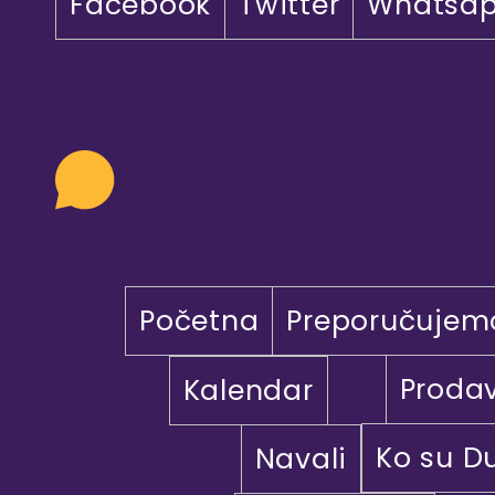
Facebook
Twitter
Whatsa
Početna
Preporučujem
Proda
Kalendar
Ko su D
Navali