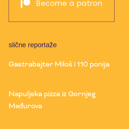
Become a patron
slične reportaže
Gastrabajter Miloš i 110 ponija
30 Jul 2026
Napuljska pizza iz Gornjeg
Međurova
23 Jul 2026