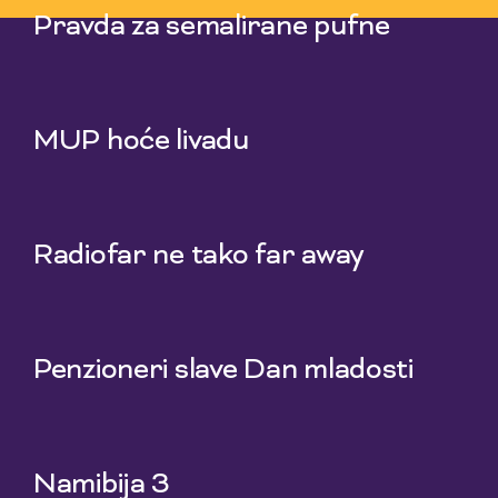
Pravda za semalirane pufne
16 Jul 2026
MUP hoće livadu
9 Jul 2026
Radiofar ne tako far away
2 Jul 2026
Penzioneri slave Dan mladosti
25 Jun 2026
Namibija 3