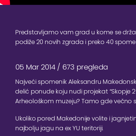
Predstavljamo vam grad u kome se drž
podiže 20 novih zgrada i preko 40 spome
05 Mar 2014 /
673 pregleda
Najveći spomenik Aleksandru Makedonskom
delić ponude koju nudi projekat “Skopje 2
Arheološkom muzeju? Tamo gde večno su
Ukoliko pored Makedonije volite i jagnje
najbolju jagu na ex YU teritoriji.