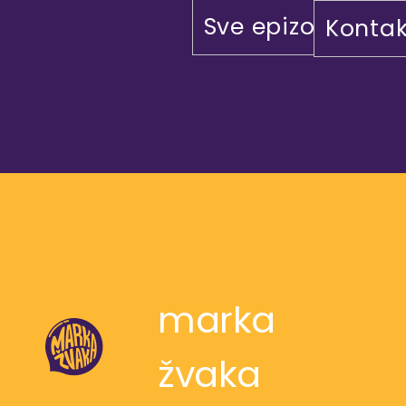
Sve epizode
Kontak
marka
žvaka