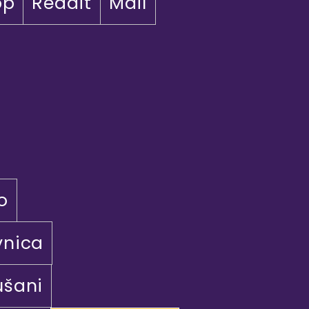
pp
Reddit
Mail
o
vnica
ušani