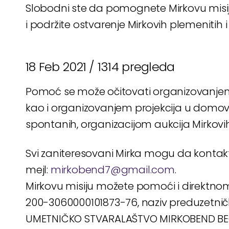
Slobodni ste da pomognete Mirkovu misij
i podržite ostvarenje Mirkovih plemenitih 
18 Feb 2021 /
1314 pregleda
Pomoć se može očitovati organizovanje
kao i organizovanjem projekcija u domovi
spontanih, organizacijom aukcija Mirkovih s
Svi zaniteresovani Mirka mogu da kontaktiraj
mejl:
mirkobend7@gmail.com
.
Mirkovu misiju možete pomoći i direktno
200-3060000101873-76, naziv preduzetnič
UMETNIČKO STVARALAŠTVO MIRKOBEND B