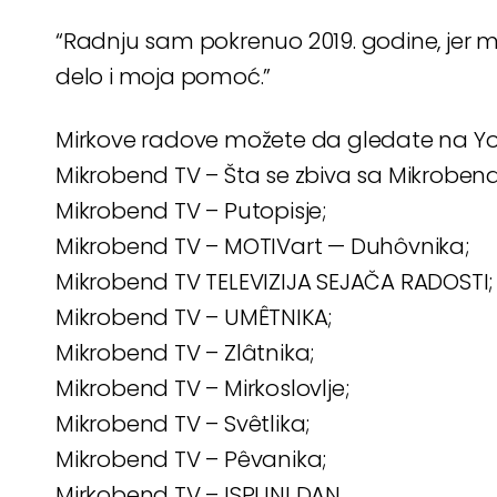
“Radnju sam pokrenuo 2019. godine, jer m
delo i moja pomoć.”
Mirkove radove možete da gledate na Y
Mikrobend TV – Šta se zbiva sa Mikroben
Mikrobend TV – Putopisje;
Mikrobend TV – MOTIVart — Duhôvnika;
Mikrobend TV TELEVIZIJA SEJAČA RADOSTI;
Mikrobend TV – UMÊTNIKA;
Mikrobend TV – Zlâtnika;
Mikrobend TV – Mirkoslovlje;
Mikrobend TV – Svêtlika;
Mikrobend TV – Pêvanika;
Mirkobend TV – ISPUNI DAN.