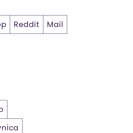
pp
Reddit
Mail
o
vnica