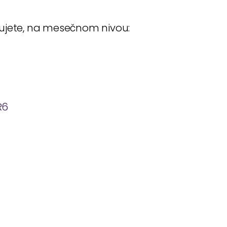
đujete, na mesečnom nivou:
R6