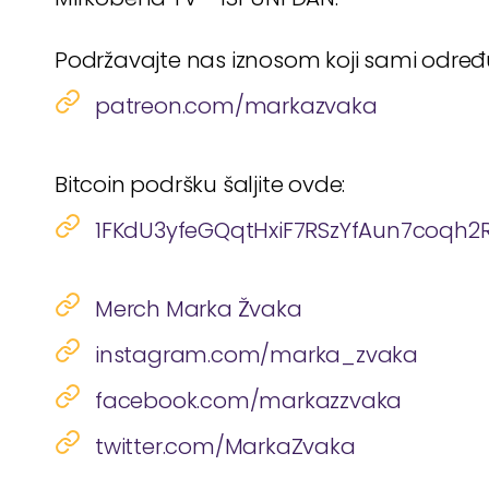
Podržavajte nas iznosom koji sami odre
patreon.com/markazvaka
Bitcoin podršku šaljite ovde:
1FKdU3yfeGQqtHxiF7RSzYfAun7coqh2
Merch Marka Žvaka
instagram.com/marka_zvaka
facebook.com/markazzvaka
twitter.com/MarkaZvaka