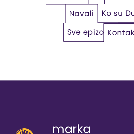
Ko su D
Navali
Sve epizode
Kontak
marka