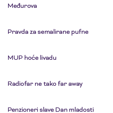
Međurova
23 Jul 2026
Pravda za semalirane pufne
16 Jul 2026
MUP hoće livadu
9 Jul 2026
Radiofar ne tako far away
2 Jul 2026
Penzioneri slave Dan mladosti