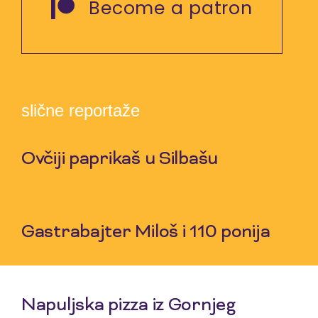
Become a patron
slične reportaže
Ovčiji paprikaš u Silbašu
6 Aug 2026
Gastrabajter Miloš i 110 ponija
30 Jul 2026
Napuljska pizza iz Gornjeg