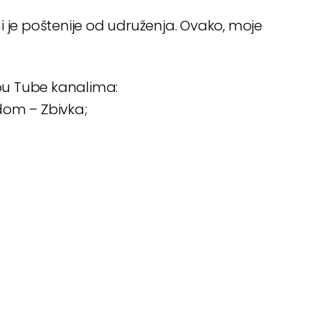
i je poštenije od udruženja. Ovako, moje
ou Tube kanalima:
dom – Zbivka;