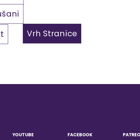
ušani
Vrh Stranice
t
YOUTUBE
FACEBOOK
PATRE