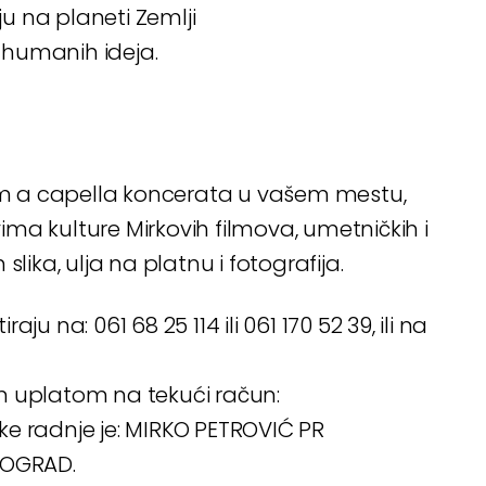
u na planeti Zemlji
i humanih ideja.
m a capella koncerata u vašem mestu,
ma kulture Mirkovih filmova, umetničkih i
lika, ulja na platnu i fotografija.
u na: 061 68 25 114 ili 061 170 52 39, ili na
m uplatom na tekući račun:
ke radnje je: MIRKO PETROVIĆ PR
EOGRAD.