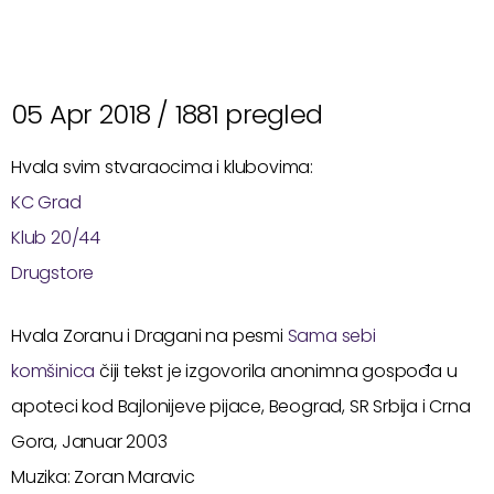
05 Apr 2018 /
1881 pregled
Hvala svim stvaraocima i klubovima:
KC Grad
Klub 20/44
Drugstore
Hvala Zoranu i Dragani na pesmi
Sama sebi
komšinica
čiji tekst je izgovorila anonimna gospođa u
apoteci kod Bajlonijeve pijace, Beograd, SR Srbija i Crna
Gora, Januar 2003
Muzika: Zoran Maravic