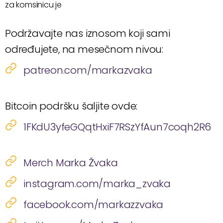
za komsinicu je
Podržavajte nas iznosom koji sami
određujete, na mesečnom nivou:
patreon.com/markazvaka
Bitcoin podršku šaljite ovde:
1FKdU3yfeGQqtHxiF7RSzYfAun7coqh2R6
Merch Marka Žvaka
instagram.com/marka_zvaka
facebook.com/markazzvaka