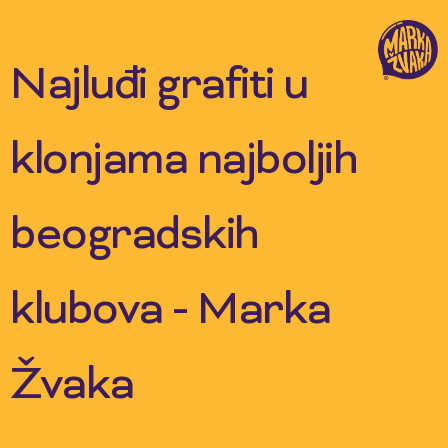
Skip
to
content
Najluđi grafiti u
klonjama najboljih
beogradskih
klubova - Marka
Žvaka