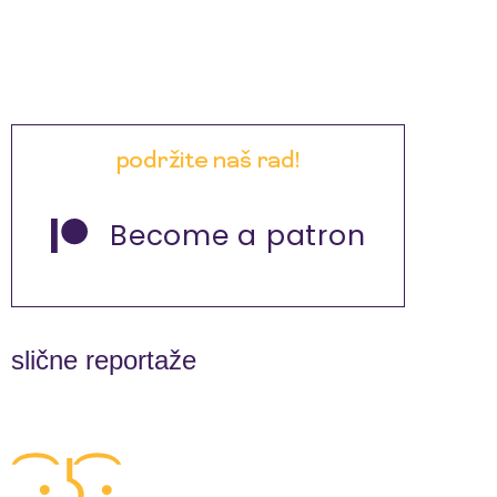
podržite naš rad!
Become a patron
slične reportaže