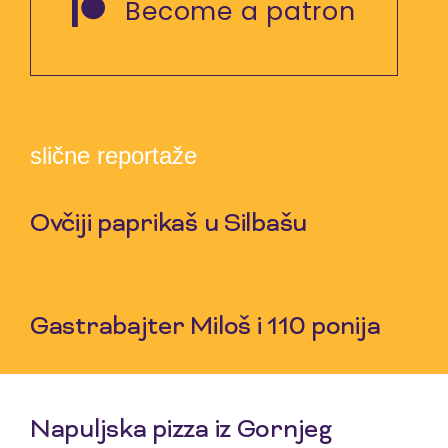
Become a patron
slične reportaže
Ovčiji paprikaš u Silbašu
6 Aug 2026
Gastrabajter Miloš i 110 ponija
30 Jul 2026
Napuljska pizza iz Gornjeg