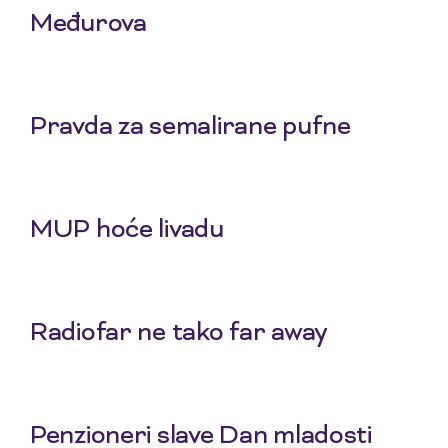
Međurova
23 Jul 2026
Pravda za semalirane pufne
16 Jul 2026
MUP hoće livadu
9 Jul 2026
Radiofar ne tako far away
2 Jul 2026
Penzioneri slave Dan mladosti