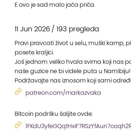
E ovo je sad malo jača priča.
11 Jun 2026 /
193 pregleda
Pravi pravcati život u selu, muški kamp, p
posete kraljici.
Još jednom veliko hvala svima koji nas po
naše guzice ne bi videle puta u Namibiju!
Podržavajte nas iznosom koji sami odre
patreon.com/markazvaka
Bitcoin podršku šaljite ovde:
1FKdU3yfeGQqtHxiF7RSzYfAun7coqh2