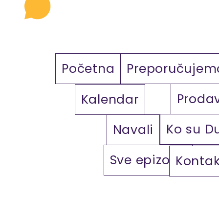
Početna
Preporučujem
Proda
Kalendar
Ko su D
Navali
Sve epizode
Kontak