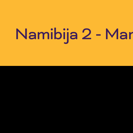
Skip
to
content
Namibija 2 - Ma