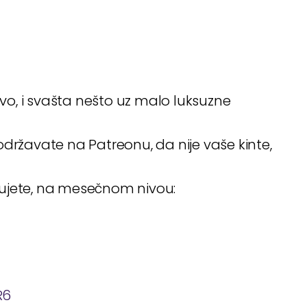
ivo, i svašta nešto uz malo luksuzne
državate na Patreonu, da nije vaše kinte,
đujete, na mesečnom nivou:
R6