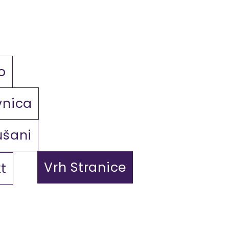
o
vnica
ušani
Vrh Stranice
t