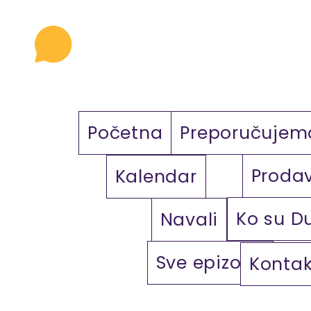
Početna
Preporučujem
Proda
Kalendar
Ko su D
Navali
Sve epizode
Kontak