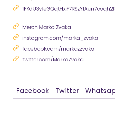
1FKdU3yfeGQqtHxiF7RSzYfAun7coqh2
Merch Marka Žvaka
instagram.com/marka_zvaka
facebook.com/markazzvaka
twitter.com/MarkaZvaka
Facebook
Twitter
Whatsa