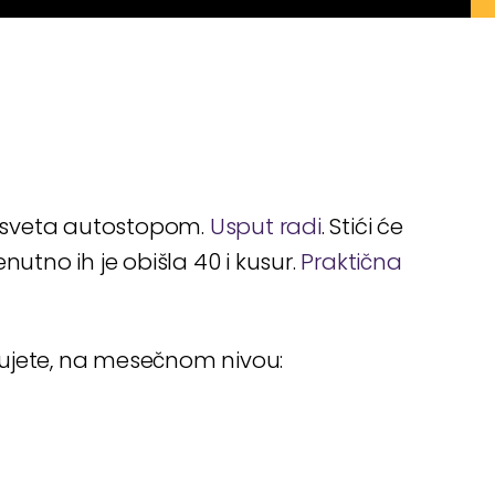
ko sveta autostopom.
Usput radi
. Stići će
nutno ih je obišla 40 i kusur.
Praktična
đujete, na mesečnom nivou: