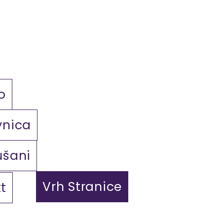
o
vnica
ušani
Vrh Stranice
t