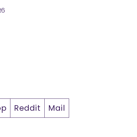
R6
pp
Reddit
Mail