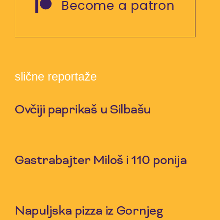
Become a patron
slične reportaže
Ovčiji paprikaš u Silbašu
6 Aug 2026
Gastrabajter Miloš i 110 ponija
30 Jul 2026
Napuljska pizza iz Gornjeg