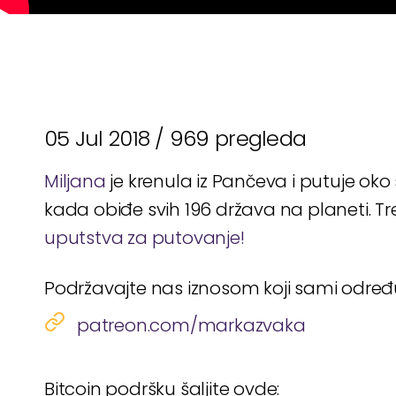
05 Jul 2018 /
969 pregleda
Miljana
je krenula iz Pančeva i putuje o
kada obiđe svih 196 država na planeti. Tre
uputstva za putovanje!
Podržavajte nas iznosom koji sami odre
patreon.com/markazvaka
Bitcoin podršku šaljite ovde: