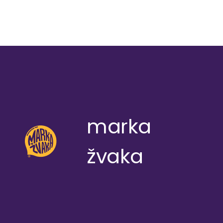
marka
žvaka