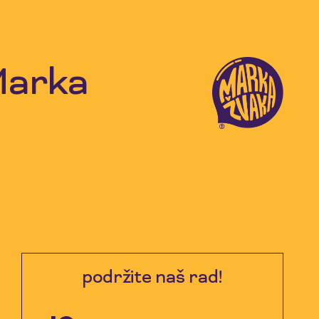
 Marka
podržite naš rad!