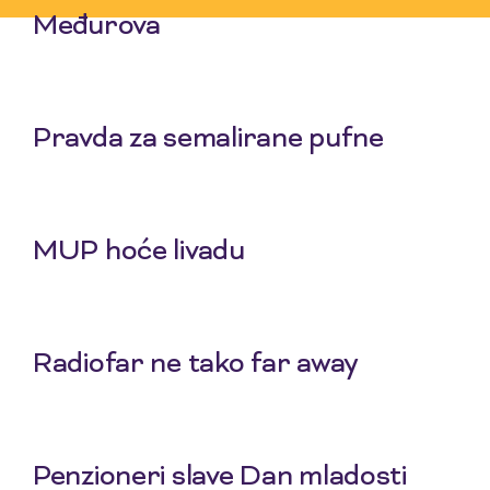
Međurova
23 Jul 2026
Pravda za semalirane pufne
16 Jul 2026
MUP hoće livadu
9 Jul 2026
Radiofar ne tako far away
2 Jul 2026
Penzioneri slave Dan mladosti