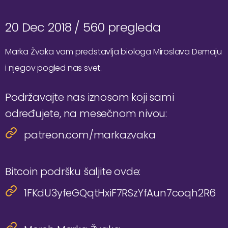
20 Dec 2018 /
560 pregleda
Marka Žvaka vam predstavlja biologa Miroslava Demaju
i njegov pogled nas svet.
Podržavajte nas iznosom koji sami
određujete, na mesečnom nivou:
patreon.com/markazvaka
Bitcoin podršku šaljite ovde:
1FKdU3yfeGQqtHxiF7RSzYfAun7coqh2R6