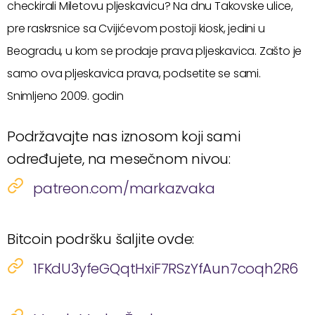
checkirali Miletovu pljeskavicu? Na dnu Takovske ulice,
pre raskrsnice sa Cvijićevom postoji kiosk, jedini u
Beogradu, u kom se prodaje prava pljeskavica. Zašto je
samo ova pljeskavica prava, podsetite se sami.
Snimljeno 2009. godin
Podržavajte nas iznosom koji sami
određujete, na mesečnom nivou:
patreon.com/markazvaka
Bitcoin podršku šaljite ovde:
1FKdU3yfeGQqtHxiF7RSzYfAun7coqh2R6