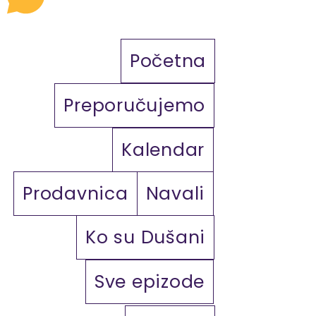
Početna
Preporučujemo
Kalendar
Prodavnica
Navali
Ko su Dušani
Sve epizode