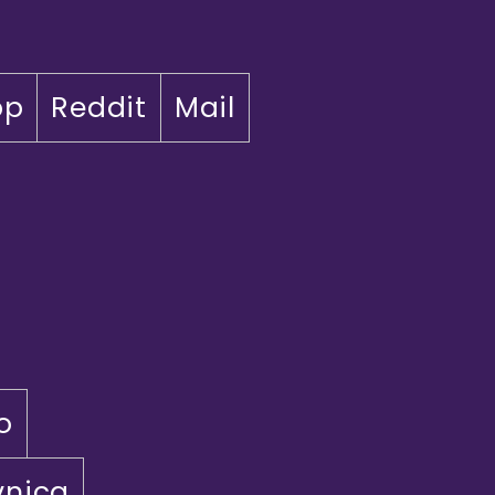
pp
Reddit
Mail
o
vnica