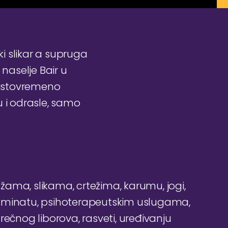
i slikar a supruga
 naselje Bair u
, istovremeno
u i odrasle, samo
ama, slikama, crtežima, karumu, jogi,
laminatu, psihoterapeutskim uslugama,
rečnog liborova, rasveti, uređivanju