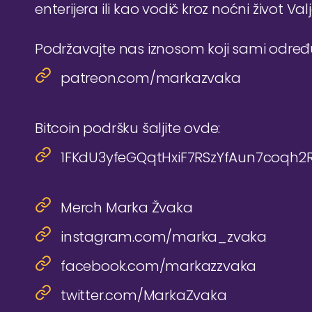
enterijera ili kao vodič kroz noćni život Val
Podržavajte nas iznosom koji sami odre
patreon.com/markazvaka
Bitcoin podršku šaljite ovde:
1FKdU3yfeGQqtHxiF7RSzYfAun7coqh2
Merch Marka Žvaka
instagram.com/marka_zvaka
facebook.com/markazzvaka
twitter.com/MarkaZvaka