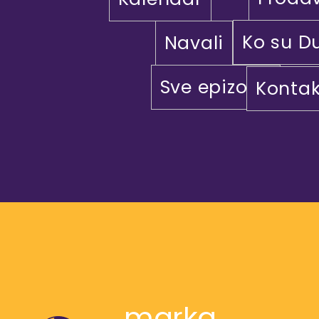
Ko su D
Navali
Sve epizode
Kontak
marka