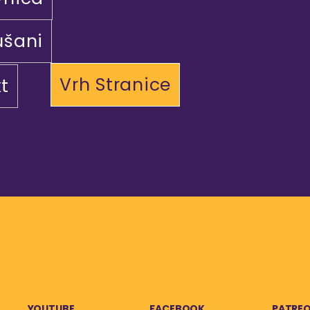
ušani
Vrh Stranice
t
YOUTUBE
FACEBOOK
PATRE