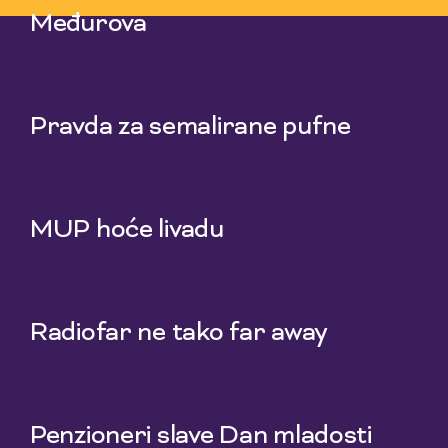
Međurova
23 Jul 2026
Pravda za semalirane pufne
16 Jul 2026
MUP hoće livadu
9 Jul 2026
Radiofar ne tako far away
2 Jul 2026
Penzioneri slave Dan mladosti