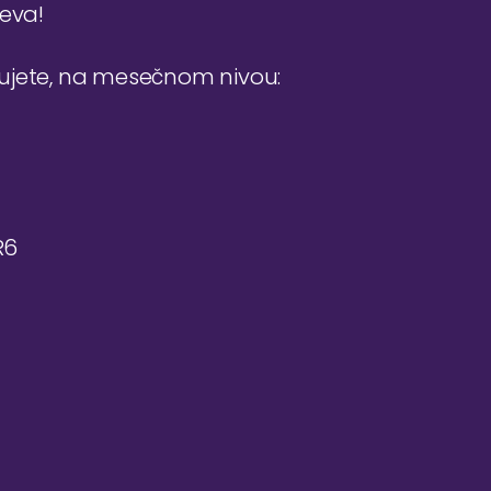
jeva!
đujete, na mesečnom nivou:
R6