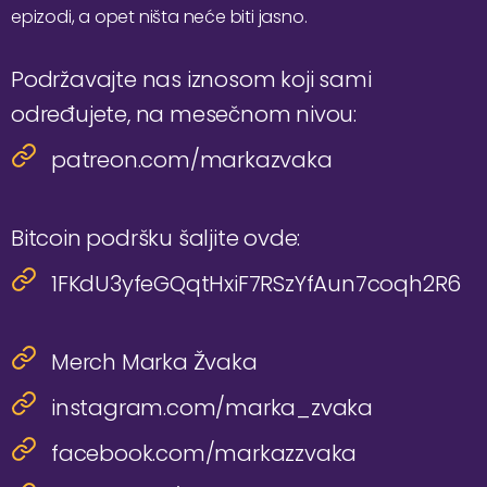
epizodi, a opet ništa neće biti jasno.
Podržavajte nas iznosom koji sami
određujete, na mesečnom nivou:
patreon.com/markazvaka
Bitcoin podršku šaljite ovde:
1FKdU3yfeGQqtHxiF7RSzYfAun7coqh2R6
Merch Marka Žvaka
instagram.com/marka_zvaka
facebook.com/markazzvaka