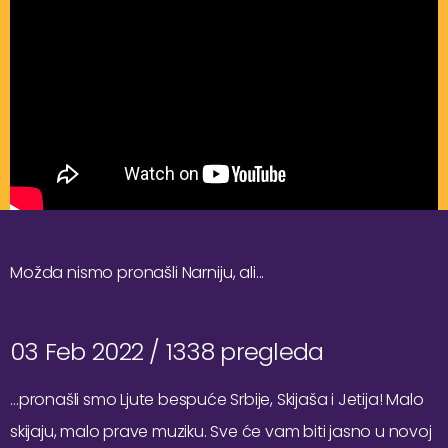
Možda nismo pronašli Narniju, ali...
03 Feb 2022 /
1338 pregleda
…pronašli smo Ljute bespuće Srbije, Skijaša i Jetija! Malo
skijaju, malo prave muziku. Sve će vam biti jasno u novoj