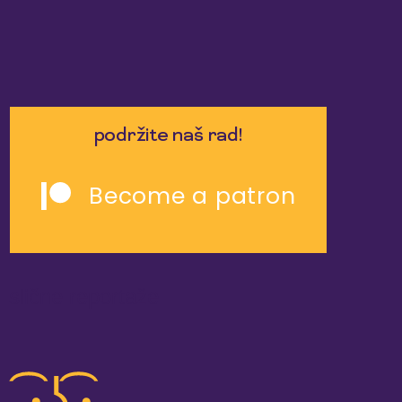
podržite naš rad!
Become a patron
slične reportaže