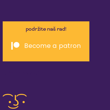
podržite naš rad!
Become a patron
slične reportaže