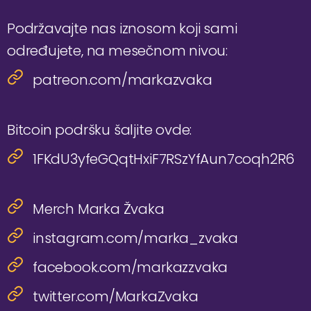
Podržavajte nas iznosom koji sami
određujete, na mesečnom nivou:
patreon.com/markazvaka
Bitcoin podršku šaljite ovde:
1FKdU3yfeGQqtHxiF7RSzYfAun7coqh2R6
Merch Marka Žvaka
instagram.com/marka_zvaka
facebook.com/markazzvaka
twitter.com/MarkaZvaka