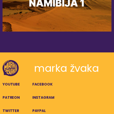
marka žvaka
YOUTUBE
FACEBOOK
PATREON
INSTAGRAM
TWITTER
PAYPAL