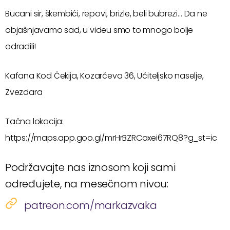
Bucani sir, škembići, repovi, brizle, beli bubrezi… Da ne
objašnjavamo sad, u videu smo to mnogo bolje
odradili!
Kafana Kod Čekija, Kozarčeva 36, Učiteljsko naselje,
Zvezdara
Tačna lokacija:
https://maps.app.goo.gl/mrHrBZRCoxei67RQ8?g_st=ic
Podržavajte nas iznosom koji sami
određujete, na mesečnom nivou:
patreon.com/markazvaka