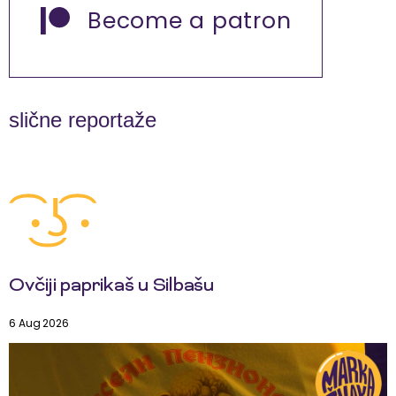
Become a patron
slične reportaže
Ovčiji paprikaš u Silbašu
6 Aug 2026