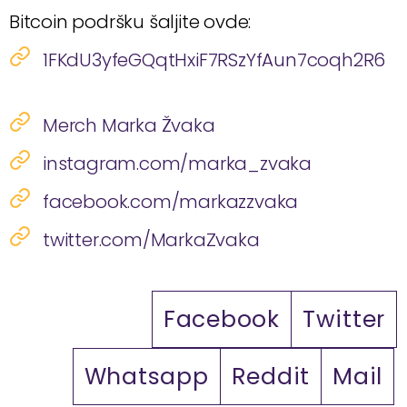
Bitcoin podršku šaljite ovde:
1FKdU3yfeGQqtHxiF7RSzYfAun7coqh2R6
Merch Marka Žvaka
instagram.com/marka_zvaka
facebook.com/markazzvaka
twitter.com/MarkaZvaka
Facebook
Twitter
Whatsapp
Reddit
Mail