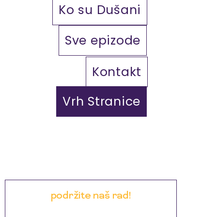
Ko su Dušani
Sve epizode
Kontakt
Vrh Stranice
podržite naš rad!