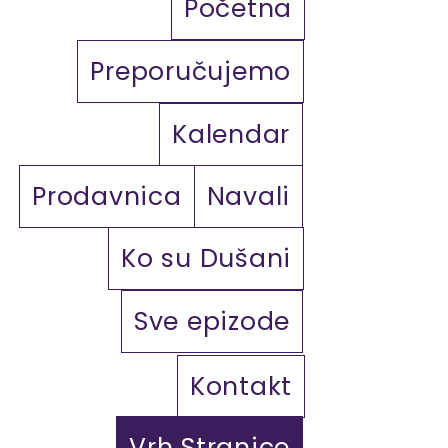
Početna
Preporučujemo
Kalendar
Prodavnica
Navali
Ko su Dušani
Sve epizode
Kontakt
Vrh Stranice