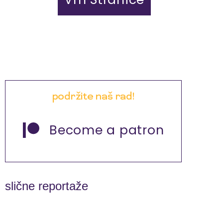
podržite naš rad!
Become a patron
slične reportaže