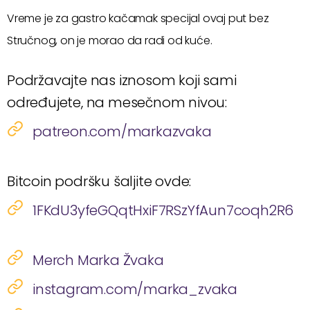
Vreme je za gastro kačamak specijal ovaj put bez
Stručnog, on je morao da radi od kuće.
Podržavajte nas iznosom koji sami
određujete, na mesečnom nivou:
patreon.com/markazvaka
Bitcoin podršku šaljite ovde:
1FKdU3yfeGQqtHxiF7RSzYfAun7coqh2R6
Merch Marka Žvaka
instagram.com/marka_zvaka