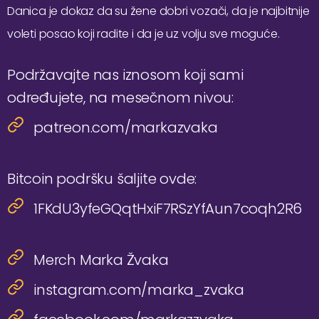
Danica je dokaz da su žene dobri vozači, da je najbitnije
voleti posao koji radite i da je uz volju sve moguće.
Podržavajte nas iznosom koji sami
određujete, na mesečnom nivou:
patreon.com/markazvaka
Bitcoin podršku šaljite ovde:
1FKdU3yfeGQqtHxiF7RSzYfAun7coqh2R6
Merch Marka Žvaka
instagram.com/marka_zvaka