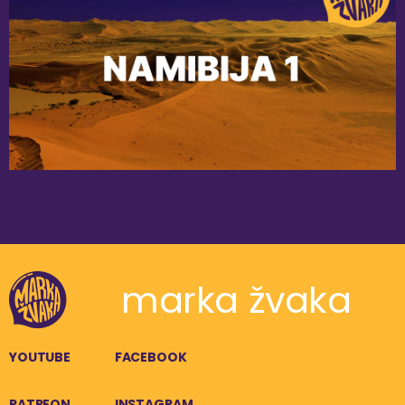
marka žvaka
YOUTUBE
FACEBOOK
PATREON
INSTAGRAM