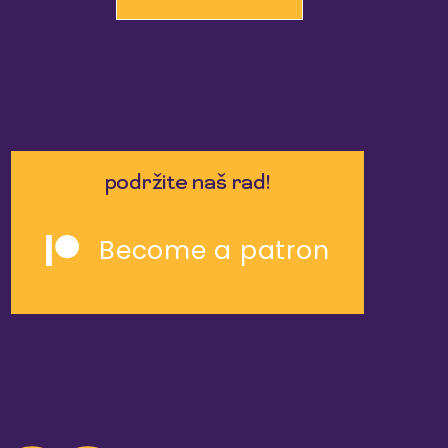
podržite naš rad!
Become a patron
slične reportaže