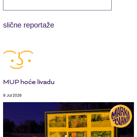
slične reportaže
MUP hoće livadu
9 Jul 2026