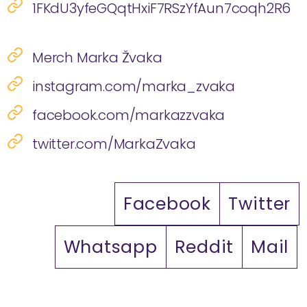
1FKdU3yfeGQqtHxiF7RSzYfAun7coqh2R6
Merch Marka Žvaka
instagram.com/marka_zvaka
facebook.com/markazzvaka
twitter.com/MarkaZvaka
Facebook
Twitter
Whatsapp
Reddit
Mail