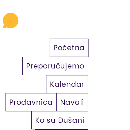
Početna
Preporučujemo
Kalendar
Prodavnica
Navali
Ko su Dušani