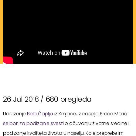
26 Jul 2018 /
680 pregleda
Udruženje
Bela Čaplja
iz Krnjače, iz naselja Braće Marić
se bori za podizanje svesti
o očuvanju životne sredine i
podizanje kvaliteta života u naselju. Koje prepreke im