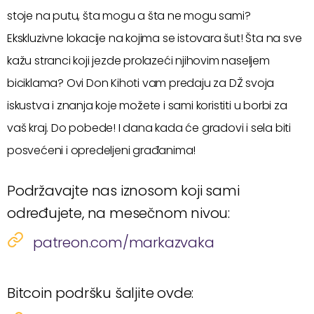
stoje na putu, šta mogu a šta ne mogu sami?
Ekskluzivne lokacije na kojima se istovara šut! Šta na sve
kažu stranci koji jezde prolazeći njihovim naseljem
biciklama? Ovi Don Kihoti vam predaju za DŽ svoja
iskustva i znanja koje možete i sami koristiti u borbi za
vaš kraj. Do pobede! I dana kada će gradovi i sela biti
posvećeni i opredeljeni građanima!
Podržavajte nas iznosom koji sami
određujete, na mesečnom nivou:
patreon.com/markazvaka
Bitcoin podršku šaljite ovde: