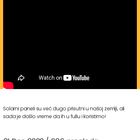
Solarni paneli su već dugo prisutni u našoj zemlji, ali
sada je došlo vreme da ih u fullu i koristimo!