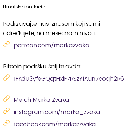
klimatske fondacije.
Podržavajte nas iznosom koji sami
određujete, na mesečnom nivou:
patreon.com/markazvaka
Bitcoin podršku šaljite ovde:
1FKdU3yfeGQqtHxiF7RSzYfAun7coqh2R6
Merch Marka Žvaka
instagram.com/marka_zvaka
facebook.com/markazzvaka