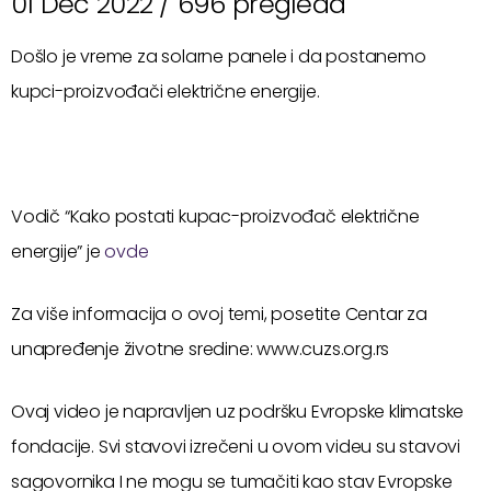
01 Dec 2022 /
696 pregleda
Došlo je vreme za solarne panele i da postanemo
kupci-proizvođači električne energije.
Vodič “Kako postati kupac-proizvođač električne
energije” je
ovde
Za više informacija o ovoj temi, posetite Centar za
unapređenje životne sredine: www.cuzs.org.rs
Ovaj video je napravljen uz podršku Evropske klimatske
fondacije. Svi stavovi izrečeni u ovom videu su stavovi
sagovornika I ne mogu se tumačiti kao stav Evropske