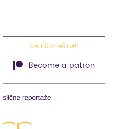
podržite naš rad!
Become a patron
slične reportaže