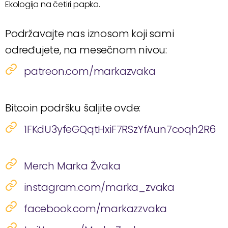
Ekologija na četiri papka.
Podržavajte nas iznosom koji sami
određujete, na mesečnom nivou:
patreon.com/markazvaka
Bitcoin podršku šaljite ovde:
1FKdU3yfeGQqtHxiF7RSzYfAun7coqh2R6
Merch Marka Žvaka
instagram.com/marka_zvaka
facebook.com/markazzvaka