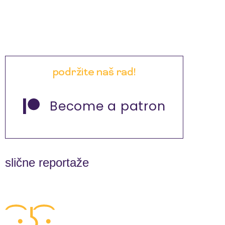
podržite naš rad!
Become a patron
slične reportaže