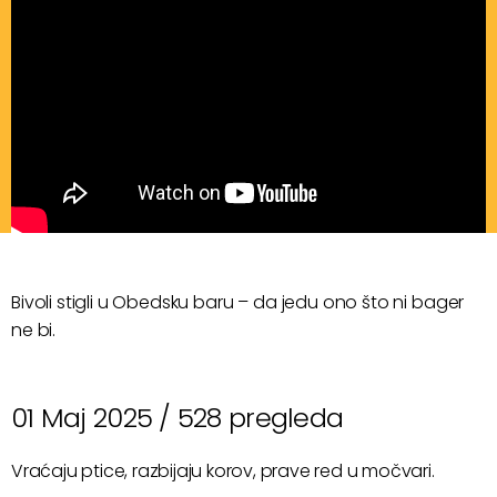
Bivoli stigli u Obedsku baru – da jedu ono što ni bager
ne bi.
01 Maj 2025 /
528 pregleda
Vraćaju ptice, razbijaju korov, prave red u močvari.