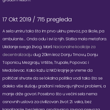
17 Okt 2019 /
715 pregleda
A sela umiru tako što im prvo ukinu prevoz, pa škole, pa
ambulante… Onda odu i svi iz njih. Slatka mala metafora.
Ukidanje svega živog. Marš
Nacionalne koalicije za
decentralizaciju
dug 20km kroz Donju Trnovu, Donju
Toponicu, Mezgraju, Vrtište, Trupale, Popovac i
Medoševac. Kako kažu iz NKD krajnje je vreme da
političari shvate da se lokalna politika vodi tako što se
daleko više slušaju građani i rešavaju njihovi problemi, a
manje drže govori. Posebno što u većini sela nema
osnovnih uslova za civilizovan život 21. veka, bez
kanalizacije, bez lekara, prodavnica, javnog prevoza.