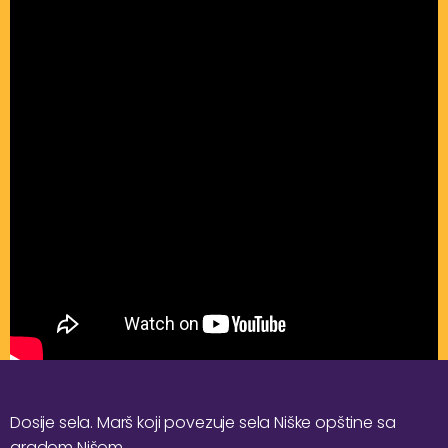
Dosije sela. Marš koji povezuje sela Niške opštine sa
gradom Nišom.