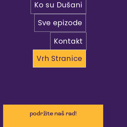
Ko su Dušani
Sve epizode
Kontakt
Vrh Stranice
podržite naš rad!