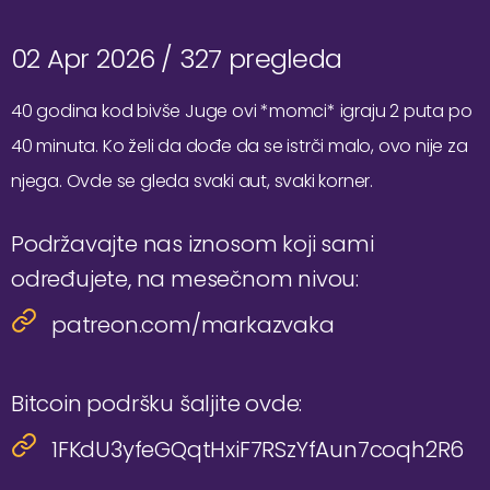
02 Apr 2026 /
327 pregleda
40 godina kod bivše Juge ovi *momci* igraju 2 puta po
40 minuta. Ko želi da dođe da se istrči malo, ovo nije za
njega. Ovde se gleda svaki aut, svaki korner.
Podržavajte nas iznosom koji sami
određujete, na mesečnom nivou:
patreon.com/markazvaka
Bitcoin podršku šaljite ovde:
1FKdU3yfeGQqtHxiF7RSzYfAun7coqh2R6