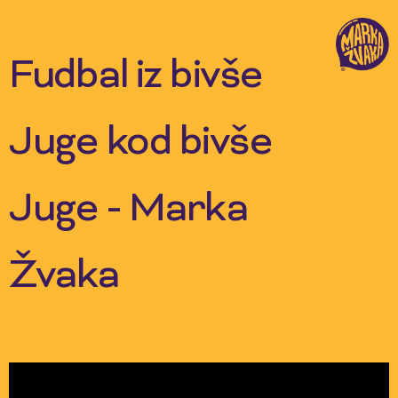
Skip
to
content
Fudbal iz bivše
Juge kod bivše
Juge - Marka
Žvaka