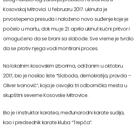
Kosovskoj Mitrovici. U februaru 2017. ukinuta je
prvostepena presuda i naloženo novo suđenje koje je
počelo u martu, dok mu je 21. aprila ukinut kućni pritvor i
omogućeno da se brani sa slobode. Sve vreme je tvrdio
da se protiv njega vodi montirani proces.
Na lokalnim kosovskim izborima, održanim u oktobru
2017, bio je nosilac liste “Sloboda, demokratija, pravda –
Oliver Ivanović”, koja je osvojila tri odbornička mesta u
skupštini severne Kosovske Mitrovice.
Bio je i instruktor karatea, međunarodni karate sudija,
kao i predsednik karate kluba “Trepča”.