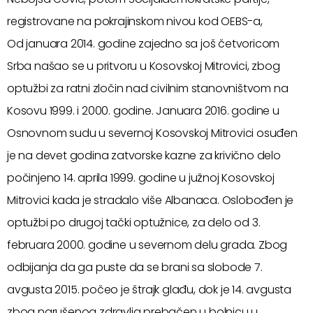
registrovane na pokrajinskom nivou kod OEBS-a,
Od januara 2014. godine zajedno sa još četvoricom
Srba našao se u pritvoru u Kosovskoj Mitrovici, zbog
optužbi za ratni zločin nad civilnim stanovništvom na
Kosovu 1999. i 2000. godine. Januara 2016. godine u
Osnovnom sudu u severnoj Kosovskoj Mitrovici osuđen
je na devet godina zatvorske kazne za krivično delo
počinjeno 14. aprila 1999. godine u južnoj Kosovskoj
Mitrovici kada je stradalo više Albanaca. Oslobođen je
optužbi po drugoj tački optužnice, za delo od 3.
februara 2000. godine u severnom delu grada. Zbog
odbijanja da ga puste da se brani sa slobode 7.
avgusta 2015. počeo je štrajk glađu, dok je 14. avgusta
zbog narušenog zdravlja prebačen u bolnicu u