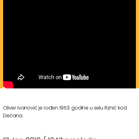
Oliver Ivanović je rođen 1953. godine u selu Rznić kod
Dečana.