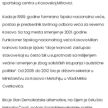
sportskog centra u Kosovskoj Mitrovici.
Kada je 1999. godine formirano Srpsko nacionalno veće,
postao je predsednik Izvršnog odbora veća za severno
Kosovo. Sa tog mesta smenjen je 2001. godine.
Funkcioner Srpskog nacionalnog veća Kosova Milan
Ivanovic tada je izjavio “da je Ivanović zastupao
stavove koji su često bili u suprotnosti sa mišljenjem
većine i smenjen je zbog solističkih istupanja i autistične
politike”. Od 2008. do 2012. bio je državni sekretar u
Ministarstvu za Kosovo i Metohiju, u Vladi Mirka
Cvetkovića.
Bio je član Demokratske alternative, na čijem je čelu bio
Nebojša Čović, potom Socijaldemokratske partije,