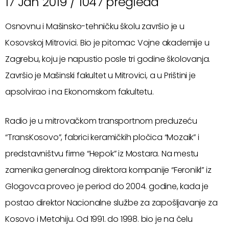
17 Jan 2019 /
1047 pregleda
Osnovnu i Mašinsko-tehničku školu završio je u
Kosovskoj Mitrovici. Bio je pitomac Vojne akademije u
Zagrebu, koju je napustio posle tri godine školovanja.
Završio je Mašinski fakultet u Mitrovici, a u Prištini je
apsolvirao i na Ekonomskom fakultetu.
Radio je u mitrovačkom transportnom preduzeću
“TransKosovo”, fabrici keramičkih pločica “Mozaik” i
predstavništvu firme “Hepok” iz Mostara. Na mestu
zamenika generalnog direktora kompanije “Feronikl” iz
Glogovca proveo je period do 2004. godine, kada je
postao direktor Nacionalne službe za zapošljavanje za
Kosovo i Metohiju. Od 1991. do 1998. bio je na čelu