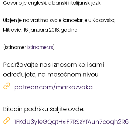
Govorio je engleski, albanski i italijanski jezik.
Ubijen je na vratima svoje kancelarije u Kosovskoj
Mitrovici, 16. januara 2018. godine.
(Istinomer
istinomer.rs
)
Podržavajte nas iznosom koji sami
određujete, na mesečnom nivou:
patreon.com/markazvaka
Bitcoin podršku šaljite ovde:
1FKdU3yfeGQqtHxiF7RSzYfAun7coqh2R6