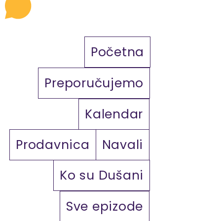
Početna
Preporučujemo
Kalendar
Prodavnica
Navali
Ko su Dušani
Sve epizode