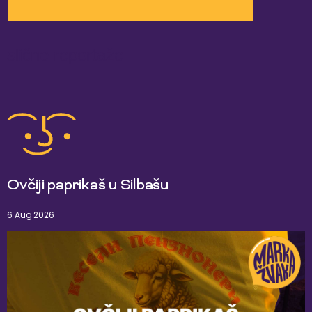
slične reportaže
Ovčiji paprikaš u Silbašu
6 Aug 2026