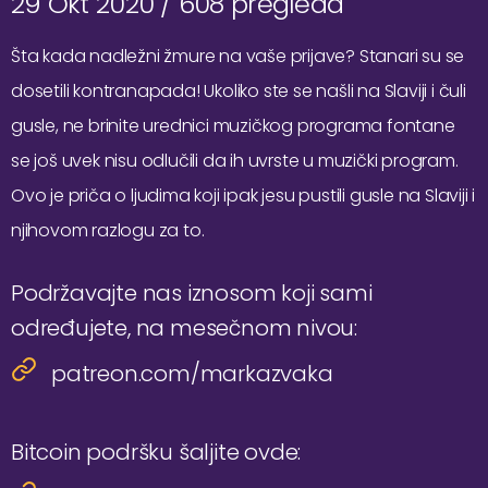
29 Okt 2020 /
608 pregleda
Šta kada nadležni žmure na vaše prijave? Stanari su se
dosetili kontranapada! Ukoliko ste se našli na Slaviji i čuli
gusle, ne brinite urednici muzičkog programa fontane
se još uvek nisu odlučili da ih uvrste u muzički program.
Ovo je priča o ljudima koji ipak jesu pustili gusle na Slaviji i
njihovom razlogu za to.
Podržavajte nas iznosom koji sami
određujete, na mesečnom nivou:
patreon.com/markazvaka
Bitcoin podršku šaljite ovde: