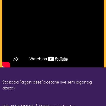
Šta kada "lagani džez" postane sve sem laganog
džeza?