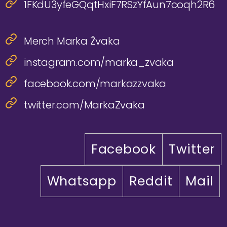
1FKdU3yfeGQqtHxiF7RSzYfAun7coqh2R6
Merch Marka Žvaka
instagram.com/marka_zvaka
facebook.com/markazzvaka
twitter.com/MarkaZvaka
Facebook
Twitter
Whatsapp
Reddit
Mail