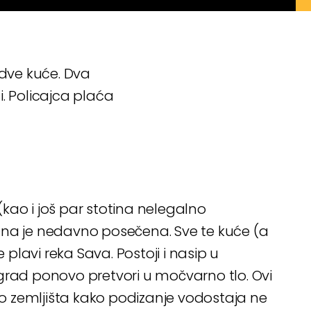
 dve kuće. Dva
. Policajca plaća
kao i još par stotina nelegalno
Ona je nedavno posečena. Sve te kuće (a
lavi reka Sava. Postoji i nasip u
grad ponovo pretvori u močvarno tlo. Ovi
ivo zemljišta kako podizanje vodostaja ne