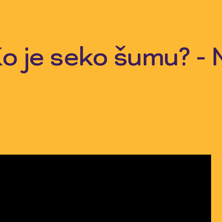
o je seko šumu? -