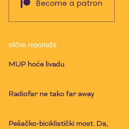
Become a patron
slične reportaže
MUP hoće livadu
9 Jul 2026
Radiofar ne tako far away
2 Jul 2026
Pešačko-biciklistički most. Da,