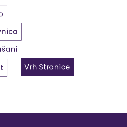
o
vnica
ušani
Vrh Stranice
t