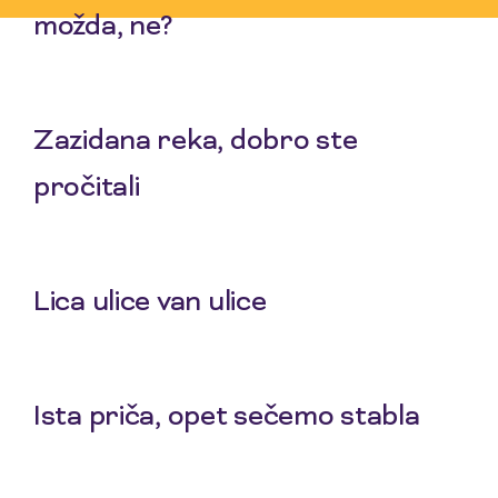
možda, ne?
30 Apr 2026
Zazidana reka, dobro ste
pročitali
16 Apr 2026
Lica ulice van ulice
12 Mar 2026
Ista priča, opet sečemo stabla
19 Feb 2026