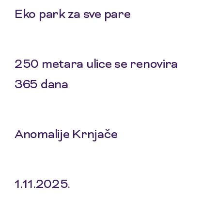
Eko park za sve pare
5 Feb 2026
250 metara ulice se renovira
365 dana
8 Jan 2026
Anomalije Krnjače
20 Nov 2025
1.11.2025.
6 Nov 2025