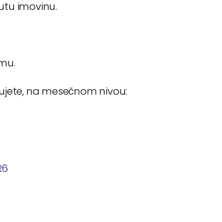
utu imovinu.
umu.
đujete, na mesečnom nivou:
R6