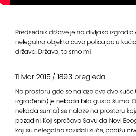
Predsednik države je na divljaka izgradio
nelegalna objekta čuva policajac u kućici
država. Država, to smo mi.
11 Mar 2015 /
1893 pregleda
Na prostoru gde se nalaze ove dve kuće (
izgrađenih) je nekada bila gusta šuma. 
nekada šuma) se nalaze na prostoru koje p
pozadini. Koji sprečava Savu da Novi Beo
koji su nelegalno sazidali kuće, podižu n