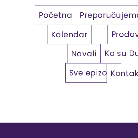
Početna
Preporučujem
Proda
Kalendar
Ko su D
Navali
Sve epizode
Kontak