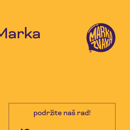
 Marka
podržite naš rad!