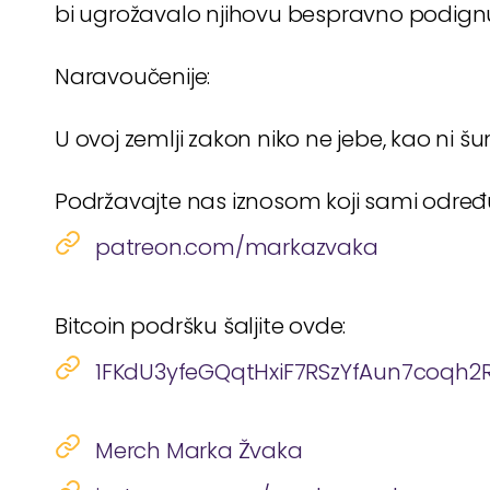
bi ugrožavalo njihovu bespravno podign
Naravoučenije:
U ovoj zemlji zakon niko ne jebe, kao ni š
Podržavajte nas iznosom koji sami odre
patreon.com/markazvaka
Bitcoin podršku šaljite ovde:
1FKdU3yfeGQqtHxiF7RSzYfAun7coqh2
Merch Marka Žvaka