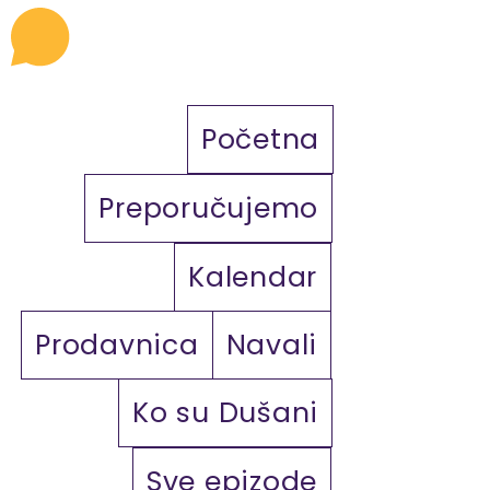
Početna
Preporučujemo
Kalendar
Prodavnica
Navali
Ko su Dušani
Sve epizode