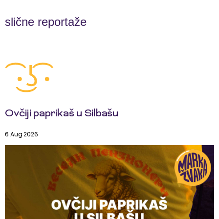
slične reportaže
Ovčiji paprikaš u Silbašu
6 Aug 2026