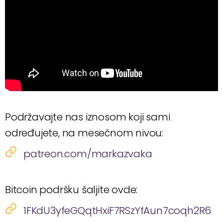
Podržavajte nas iznosom koji sami
određujete, na mesečnom nivou:
patreon.com/markazvaka
Bitcoin podršku šaljite ovde:
1FKdU3yfeGQqtHxiF7RSzYfAun7coqh2R6