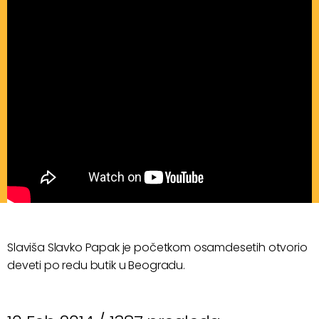
Slaviša Slavko Papak je početkom osamdesetih otvorio
deveti po redu butik u Beogradu.