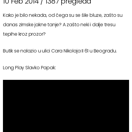
10 Feb 2014 /
1387 pregleda
Kako je bilo nekada, od čega su se šile bluze, zašto su
danas zimske jakne tanje? A zašto neki i dalje tresu
tepihe kroz prozor?
Butik se nalazio u ulici Cara Nikolaja II 61 u Beogradu.
Long Play Slavko Papak: