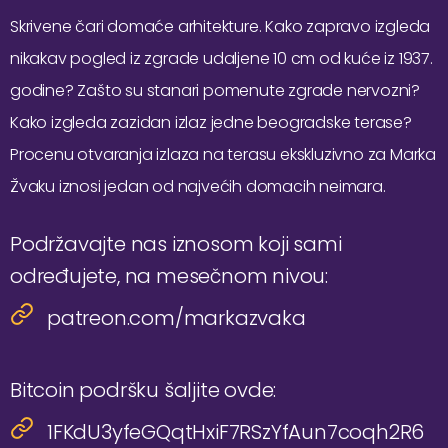
Skrivene čari domaće arhitekture. Kako zapravo izgleda
nikakav pogled iz zgrade udaljene 10 cm od kuće iz 1937.
godine? Zašto su stanari pomenute zgrade nervozni?
Kako izgleda zazidan izlaz jedne beogradske terase?
Procenu otvaranja izlaza na terasu ekskluzivno za Marka
Žvaku iznosi jedan od najvećih domacih neimara.
Podržavajte nas iznosom koji sami
određujete, na mesečnom nivou:
patreon.com/markazvaka
Bitcoin podršku šaljite ovde:
1FKdU3yfeGQqtHxiF7RSzYfAun7coqh2R6