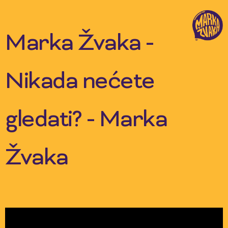
Skip
to
content
Marka Žvaka -
Nikada nećete
gledati? - Marka
Žvaka