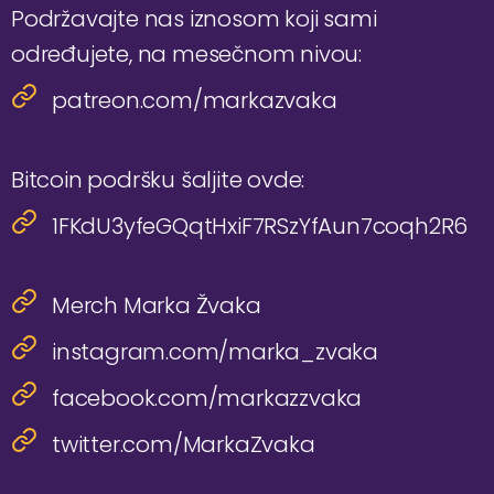
Podržavajte nas iznosom koji sami
određujete, na mesečnom nivou:
patreon.com/markazvaka
Bitcoin podršku šaljite ovde:
1FKdU3yfeGQqtHxiF7RSzYfAun7coqh2R6
Merch Marka Žvaka
instagram.com/marka_zvaka
facebook.com/markazzvaka
twitter.com/MarkaZvaka