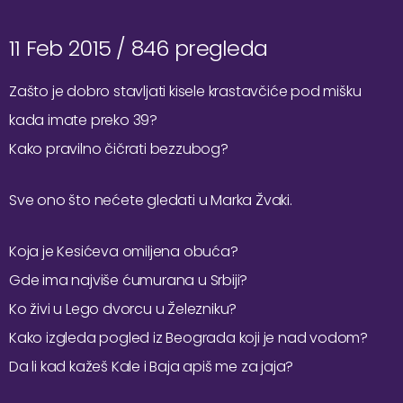
11 Feb 2015 /
846 pregleda
Zašto je dobro stavljati kisele krastavčiće pod mišku
kada imate preko 39?
Kako pravilno čičrati bezzubog?
Sve ono što nećete gledati u Marka Žvaki.
Koja je Kesićeva omiljena obuća?
Gde ima najviše ćumurana u Srbiji?
Ko živi u Lego dvorcu u Železniku?
Kako izgleda pogled iz Beograda koji je nad vodom?
Da li kad kažeš Kale i Baja apiš me za jaja?