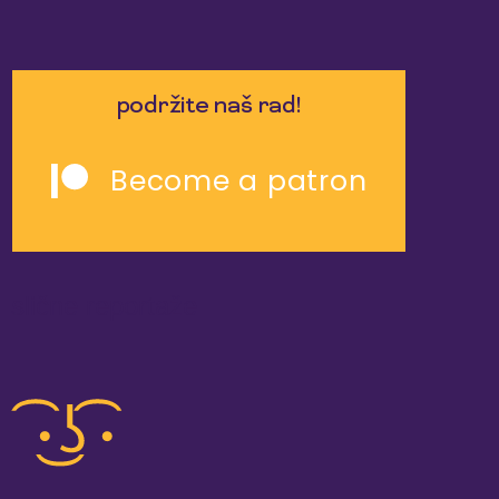
podržite naš rad!
Become a patron
slične reportaže