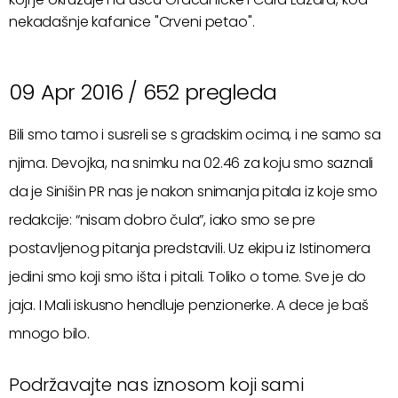
nekadašnje kafanice "Crveni petao".
09 Apr 2016 /
652 pregleda
Bili smo tamo i susreli se s gradskim ocima, i ne samo sa
njima. Devojka, na snimku na 02.46 za koju smo saznali
da je Sinišin PR nas je nakon snimanja pitala iz koje smo
redakcije: “nisam dobro čula”, iako smo se pre
postavljenog pitanja predstavili. Uz ekipu iz Istinomera
jedini smo koji smo išta i pitali. Toliko o tome. Sve je do
jaja. I Mali iskusno hendluje penzionerke. A dece je baš
mnogo bilo.
Podržavajte nas iznosom koji sami