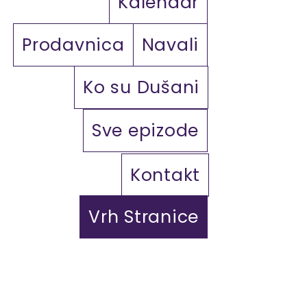
Kalendar
Prodavnica
Navali
Ko su Dušani
Sve epizode
Kontakt
Vrh Stranice