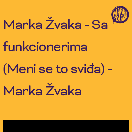
Skip
to
content
Marka Žvaka - Sa
funkcionerima
(Meni se to sviđa) -
Marka Žvaka