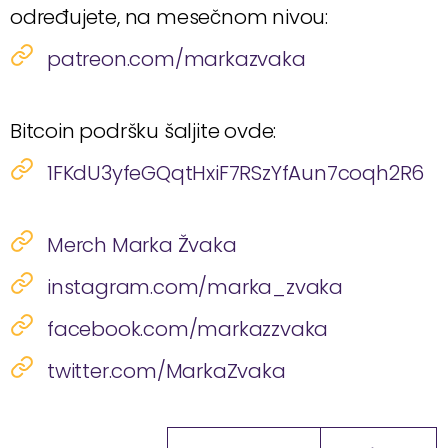
određujete, na mesečnom nivou:
patreon.com/markazvaka
Bitcoin podršku šaljite ovde:
1FKdU3yfeGQqtHxiF7RSzYfAun7coqh2R6
Merch Marka Žvaka
instagram.com/marka_zvaka
facebook.com/markazzvaka
twitter.com/MarkaZvaka