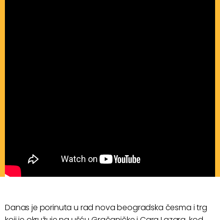
Danas je porinuta u rad nova beogradska česma i trg
koji je okružuje na ušću Gračaničke i Cara Lazara, kod