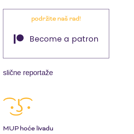
podržite naš rad!
Become a patron
slične reportaže
MUP hoće livadu