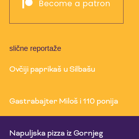
Become a patron
slične reportaže
Ovčiji paprikaš u Silbašu
6 Aug 2026
Gastrabajter Miloš i 110 ponija
30 Jul 2026
Napuljska pizza iz Gornjeg