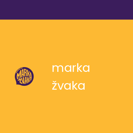
marka
žvaka