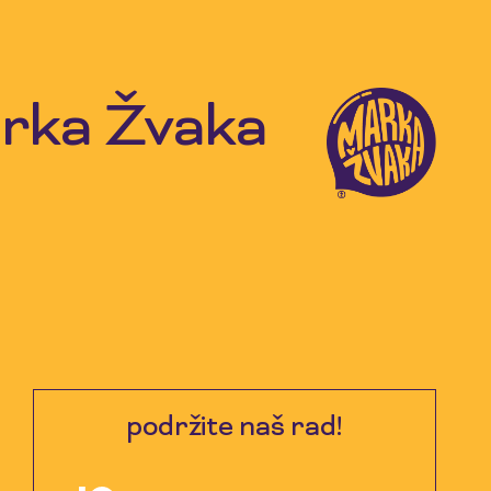
arka Žvaka
podržite naš rad!