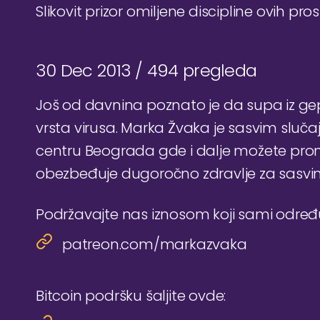
Slikovit prizor omiljene discipline ovih pr
30 Dec 2013 /
494 pregleda
Još od davnina poznato je da supa iz gep
vrsta virusa. Marka Žvaka je sasvim slučaj
centru Beograda gde i dalje možete prona
obezbeđuje dugoročno zdravlje za sasvi
Podržavajte nas iznosom koji sami odre
patreon.com/markazvaka
Bitcoin podršku šaljite ovde: