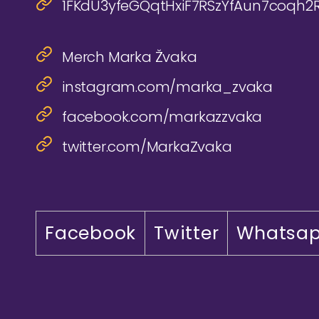
1FKdU3yfeGQqtHxiF7RSzYfAun7coqh2
Merch Marka Žvaka
instagram.com/marka_zvaka
facebook.com/markazzvaka
twitter.com/MarkaZvaka
Facebook
Twitter
Whatsa