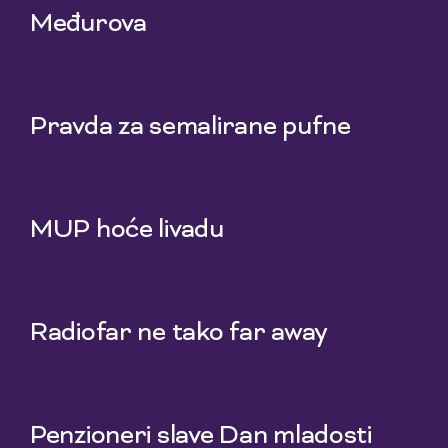
Međurova
23 Jul 2026
Pravda za semalirane pufne
16 Jul 2026
MUP hoće livadu
9 Jul 2026
Radiofar ne tako far away
2 Jul 2026
Penzioneri slave Dan mladosti