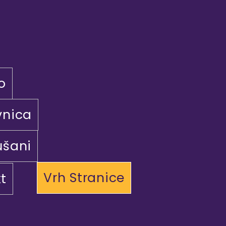
o
vnica
ušani
Vrh Stranice
t