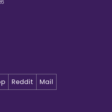
R6
pp
Reddit
Mail