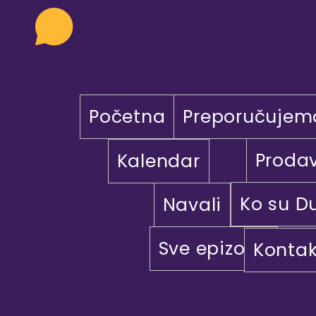
Početna
Preporučujem
Proda
Kalendar
Ko su D
Navali
Sve epizode
Kontak