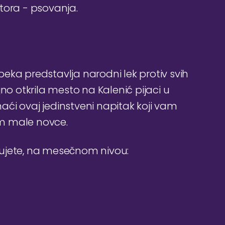
ostora - psovanja.
eka predstavlja narodni lek protiv svih
no otkrila mesto na Kalenić pijaci u
ći ovaj jedinstveni napitak koji vam
m male novce.
đujete, na mesečnom nivou: