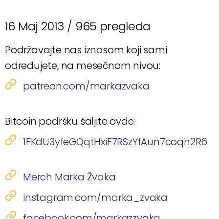
16 Maj 2013 /
965 pregleda
Podržavajte nas iznosom koji sami
određujete, na mesečnom nivou:
patreon.com/markazvaka
Bitcoin podršku šaljite ovde:
1FKdU3yfeGQqtHxiF7RSzYfAun7coqh2R6
Merch Marka Žvaka
instagram.com/marka_zvaka
facebook.com/markazzvaka