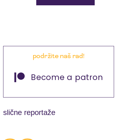
podržite naš rad!
Become a patron
slične reportaže