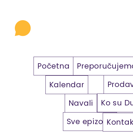
Početna
Preporučujem
Proda
Kalendar
Ko su D
Navali
Sve epizode
Kontak