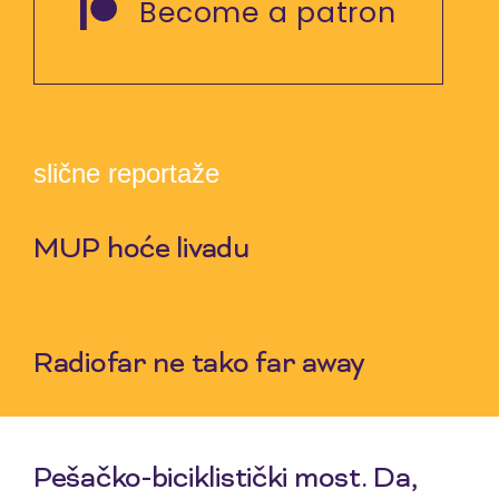
Become a patron
slične reportaže
MUP hoće livadu
9 Jul 2026
Radiofar ne tako far away
2 Jul 2026
Pešačko-biciklistički most. Da,