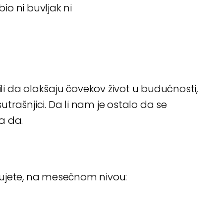
bio ni buvljak ni
ili da olakšaju čovekov život u budućnosti,
sutrašnjici. Da li nam je ostalo da se
a da.
đujete, na mesečnom nivou: