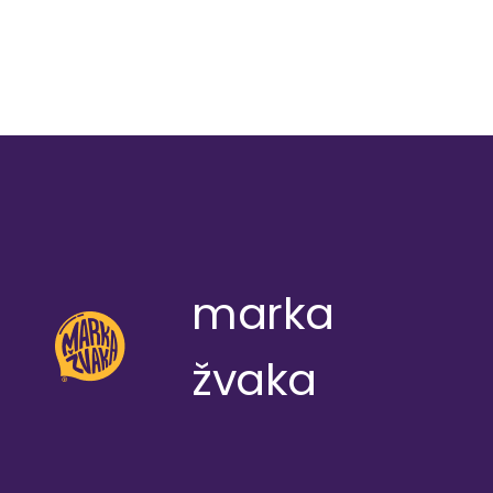
marka
žvaka