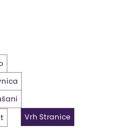
o
vnica
ušani
Vrh Stranice
t