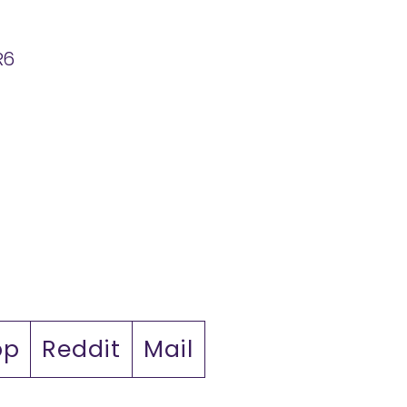
R6
pp
Reddit
Mail