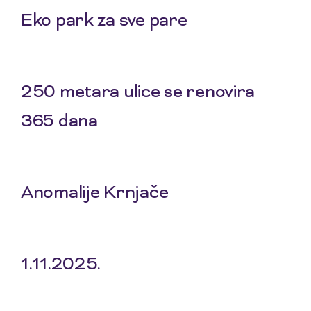
Eko park za sve pare
5 Feb 2026
250 metara ulice se renovira
365 dana
8 Jan 2026
Anomalije Krnjače
20 Nov 2025
1.11.2025.
6 Nov 2025