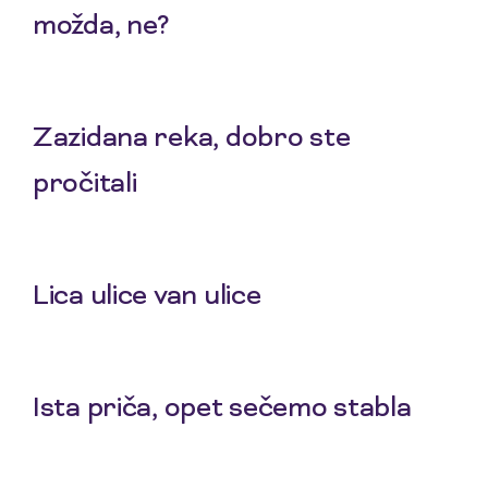
možda, ne?
30 Apr 2026
Zazidana reka, dobro ste
pročitali
16 Apr 2026
Lica ulice van ulice
12 Mar 2026
Ista priča, opet sečemo stabla
19 Feb 2026