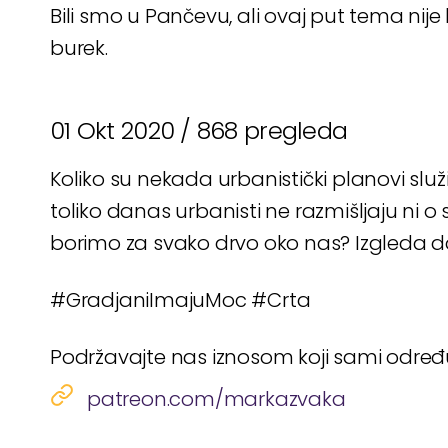
Bili smo u Pančevu, ali ovaj put tema nije 
burek.
01 Okt 2020 /
868 pregleda
Koliko su nekada urbanistički planovi služ
toliko danas urbanisti ne razmišljaju ni o 
borimo za svako drvo oko nas? Izgleda d
#GradjaniImajuMoc #Crta
Podržavajte nas iznosom koji sami odre
patreon.com/markazvaka