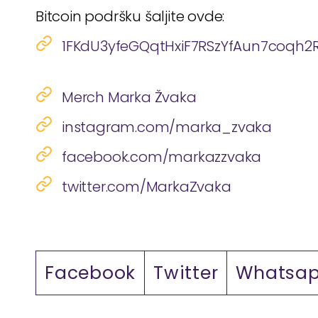
Bitcoin podršku šaljite ovde:
1FKdU3yfeGQqtHxiF7RSzYfAun7coqh2
Merch Marka Žvaka
instagram.com/marka_zvaka
facebook.com/markazzvaka
twitter.com/MarkaZvaka
Facebook
Twitter
Whatsa