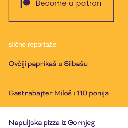
Become a patron
slične reportaže
Ovčiji paprikaš u Silbašu
6 Aug 2026
Gastrabajter Miloš i 110 ponija
30 Jul 2026
Napuljska pizza iz Gornjeg