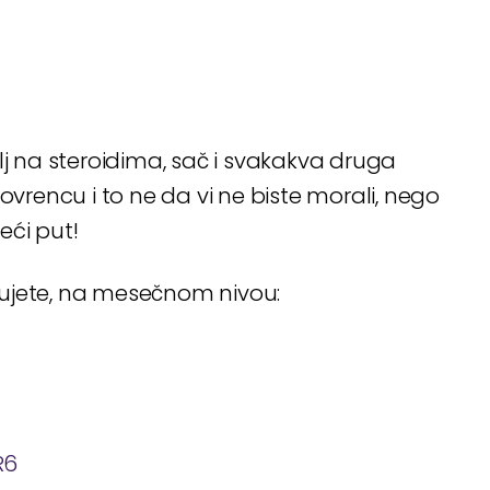
lj na steroidima, sač i svakakva druga
ovrencu i to ne da vi ne biste morali, nego
eći put!
đujete, na mesečnom nivou:
R6