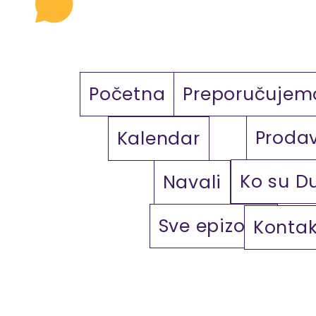
Početna
Preporučujem
Proda
Kalendar
Ko su D
Navali
Sve epizode
Kontak