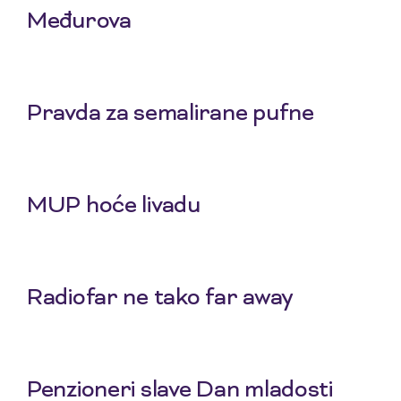
Međurova
23 Jul 2026
Pravda za semalirane pufne
16 Jul 2026
MUP hoće livadu
9 Jul 2026
Radiofar ne tako far away
2 Jul 2026
Penzioneri slave Dan mladosti