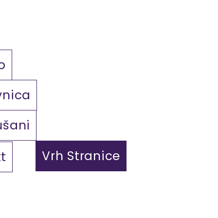
o
vnica
ušani
Vrh Stranice
t