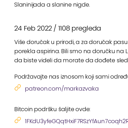
Slaninijada a slanine nigde.
24 Feb 2022 /
1108 pregleda
Više doručak u prirodi, a za doručak pasu
porekla aspirina. Bili smo na doručku na L
da biste videli da morate da dođete sled
Podržavajte nas iznosom koji sami odre
patreon.com/markazvaka
Bitcoin podršku šaljite ovde:
1FKdU3yfeGQqtHxiF7RSzYfAun7coqh2