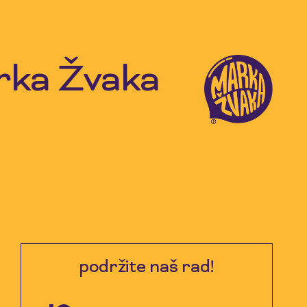
arka Žvaka
podržite naš rad!