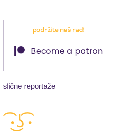
podržite naš rad!
Become a patron
slične reportaže