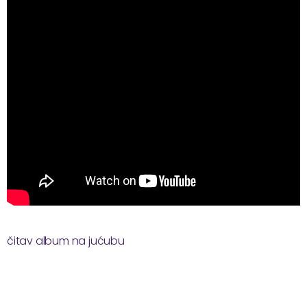
čitav album na jućubu