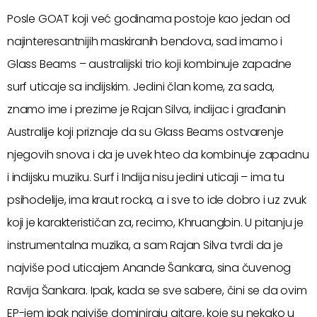
Posle GOAT koji već godinama postoje kao jedan od
najinteresantnijih maskiranih bendova, sad imamo i
Glass Beams – australijski trio koji kombinuje zapadne
surf uticaje sa indijskim. Jedini član kome, za sada,
znamo ime i prezime je Rajan Silva, indijac i građanin
Australije koji priznaje da su Glass Beams ostvarenje
njegovih snova i da je uvek hteo da kombinuje zapadnu
i indijsku muziku. Surf i Indija nisu jedini uticaji – ima tu
psihodelije, ima kraut rocka, a i sve to ide dobro i uz zvuk
koji je karakterističan za, recimo, Khruangbin. U pitanju je
instrumentalna muzika, a sam Rajan Silva tvrdi da je
najviše pod uticajem Anande Šankara, sina čuvenog
Ravija Šankara. Ipak, kada se sve sabere, čini se da ovim
EP-jem ipak najviše dominiraju gitare, koje su nekako u