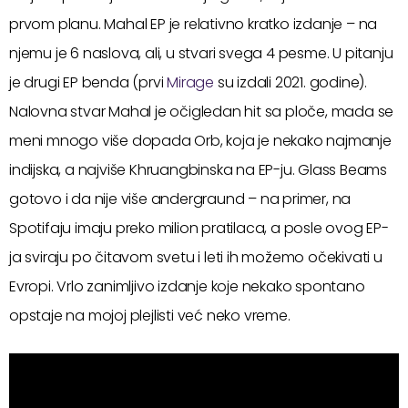
prvom planu. Mahal EP je relativno kratko izdanje – na
njemu je 6 naslova, ali, u stvari svega 4 pesme. U pitanju
je drugi EP benda (prvi
Mirage
su izdali 2021. godine).
Nalovna stvar Mahal je očigledan hit sa ploče, mada se
meni mnogo više dopada Orb, koja je nekako najmanje
indijska, a najviše Khruangbinska na EP-ju. Glass Beams
gotovo i da nije više andergraund – na primer, na
Spotifaju imaju preko milion pratilaca, a posle ovog EP-
ja sviraju po čitavom svetu i leti ih možemo očekivati u
Evropi. Vrlo zanimljivo izdanje koje nekako spontano
opstaje na mojoj plejlisti već neko vreme.