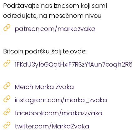
Podržavajte nas iznosom koji sami
određujete, na mesečnom nivou:
patreon.com/markazvaka
Bitcoin podršku šaljite ovde:
1FKdU3yfeGQqtHxiF7RSzYfAun7coqh2R6
Merch Marka Žvaka
instagram.com/marka_zvaka
facebook.com/markazzvaka
twitter.com/MarkaZvaka