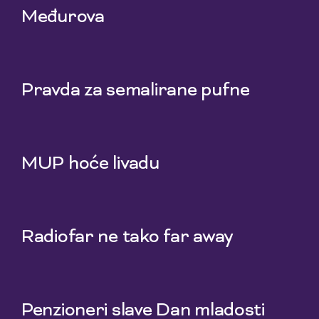
Međurova
23 Jul 2026
Pravda za semalirane pufne
16 Jul 2026
MUP hoće livadu
9 Jul 2026
Radiofar ne tako far away
2 Jul 2026
Penzioneri slave Dan mladosti