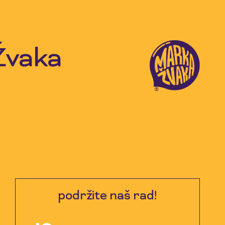
Žvaka
podržite naš rad!