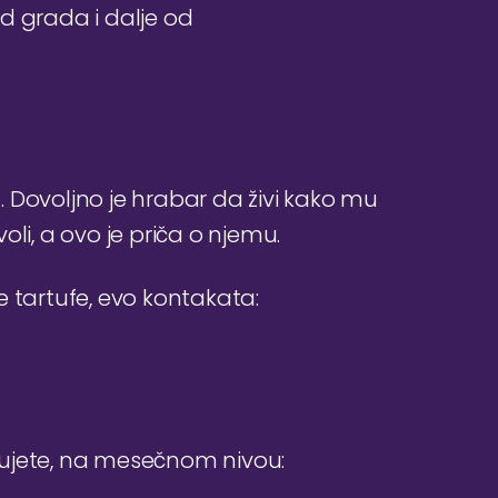
d grada i dalje od
a. Dovoljno je hrabar da živi kako mu
li, a ovo je priča o njemu.
e tartufe, evo kontakata:
đujete, na mesečnom nivou: