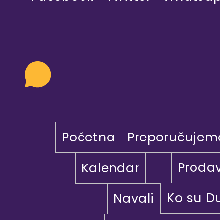
Početna
Preporučujem
Proda
Kalendar
Ko su D
Navali