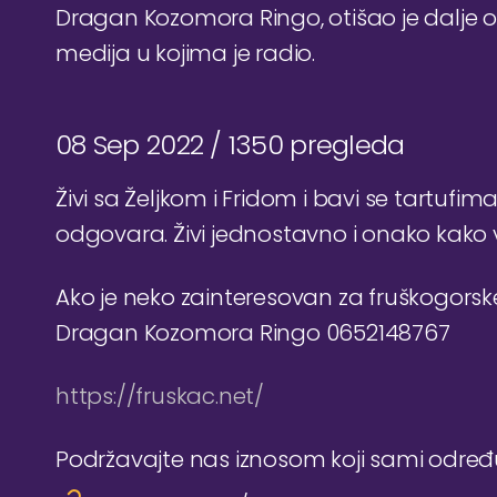
Dragan Kozomora Ringo, otišao je dalje o
medija u kojima je radio.
08 Sep 2022 /
1350 pregleda
Živi sa Željkom i Fridom i bavi se tartufim
odgovara. Živi jednostavno i onako kako vo
Ako je neko zainteresovan za fruškogorsk
Dragan Kozomora Ringo 0652148767
https://fruskac.net/
Podržavajte nas iznosom koji sami odre