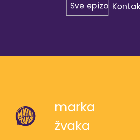
Sve epizode
Kontak
marka
žvaka