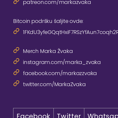
patreon.com/markazvaka
Bitcoin podršku šaljite ovde:
1FKdU3yfeGQqtHxiF7RSzYfAun7coqh2
Merch Marka Žvaka
instagram.com/marka_zvaka
facebook.com/markazzvaka
twitter.com/MarkaZvaka
Facebook
Twitter
Whatsa