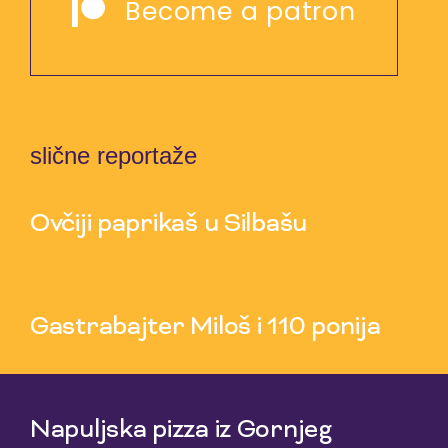
Become a patron
slične reportaže
Ovčiji paprikaš u Silbašu
6 Aug 2026
Gastrabajter Miloš i 110 ponija
30 Jul 2026
Napuljska pizza iz Gornjeg