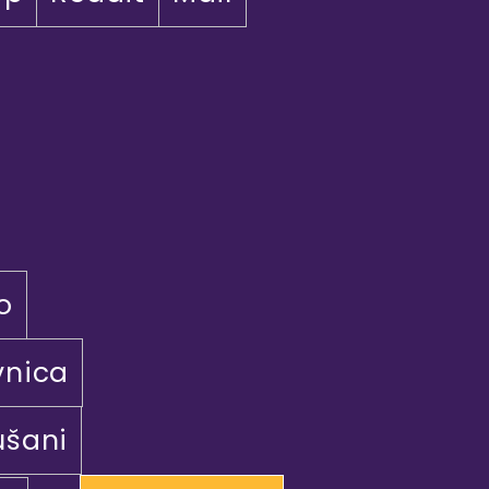
o
vnica
ušani